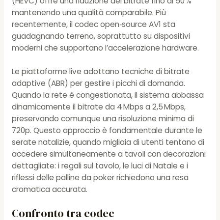
(HEVC) offre una riduzione del bitrate fino al 50 %
mantenendo una qualità comparabile. Più
recentemente, il codec open‑source AV1 sta
guadagnando terreno, soprattutto su dispositivi
moderni che supportano l’accelerazione hardware.
Le piattaforme live adottano tecniche di bitrate
adaptive (ABR) per gestire i picchi di domanda.
Quando la rete è congestionata, il sistema abbassa
dinamicamente il bitrate da 4 Mbps a 2,5 Mbps,
preservando comunque una risoluzione minima di
720p. Questo approccio è fondamentale durante le
serate natalizie, quando migliaia di utenti tentano di
accedere simultaneamente a tavoli con decorazioni
dettagliate: i regali sul tavolo, le luci di Natale e i
riflessi delle palline da poker richiedono una resa
cromatica accurata.
Confronto tra codec