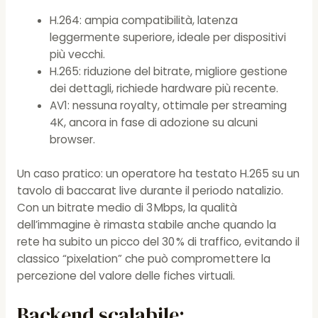
H.264: ampia compatibilità, latenza
leggermente superiore, ideale per dispositivi
più vecchi.
H.265: riduzione del bitrate, migliore gestione
dei dettagli, richiede hardware più recente.
AV1: nessuna royalty, ottimale per streaming
4K, ancora in fase di adozione su alcuni
browser.
Un caso pratico: un operatore ha testato H.265 su un
tavolo di baccarat live durante il periodo natalizio.
Con un bitrate medio di 3 Mbps, la qualità
dell’immagine è rimasta stabile anche quando la
rete ha subito un picco del 30 % di traffico, evitando il
classico “pixelation” che può compromettere la
percezione del valore delle fiches virtuali.
Backend scalabile: