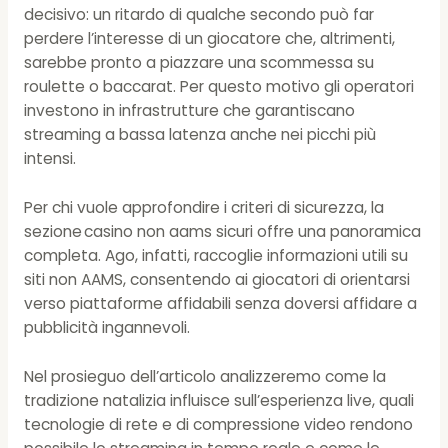
decisivo: un ritardo di qualche secondo può far
perdere l’interesse di un giocatore che, altrimenti,
sarebbe pronto a piazzare una scommessa su
roulette o baccarat. Per questo motivo gli operatori
investono in infrastrutture che garantiscano
streaming a bassa latenza anche nei picchi più
intensi.
Per chi vuole approfondire i criteri di sicurezza, la
sezione
casino non aams sicuri
offre una panoramica
completa. Ago, infatti, raccoglie informazioni utili su
siti non AAMS, consentendo ai giocatori di orientarsi
verso piattaforme affidabili senza doversi affidare a
pubblicità ingannevoli.
Nel prosieguo dell’articolo analizzeremo come la
tradizione natalizia influisce sull’esperienza live, quali
tecnologie di rete e di compressione video rendono