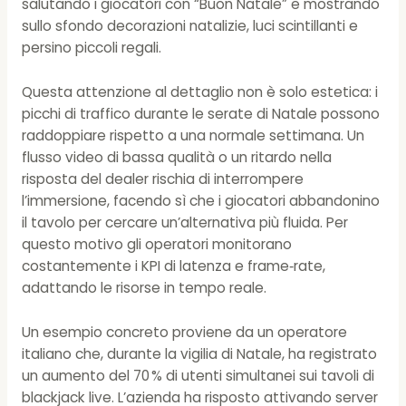
salutando i giocatori con “Buon Natale” e mostrando
sullo sfondo decorazioni natalizie, luci scintillanti e
persino piccoli regali.
Questa attenzione al dettaglio non è solo estetica: i
picchi di traffico durante le serate di Natale possono
raddoppiare rispetto a una normale settimana. Un
flusso video di bassa qualità o un ritardo nella
risposta del dealer rischia di interrompere
l’immersione, facendo sì che i giocatori abbandonino
il tavolo per cercare un’alternativa più fluida. Per
questo motivo gli operatori monitorano
costantemente i KPI di latenza e frame‑rate,
adattando le risorse in tempo reale.
Un esempio concreto proviene da un operatore
italiano che, durante la vigilia di Natale, ha registrato
un aumento del 70 % di utenti simultanei sui tavoli di
blackjack live. L’azienda ha risposto attivando server