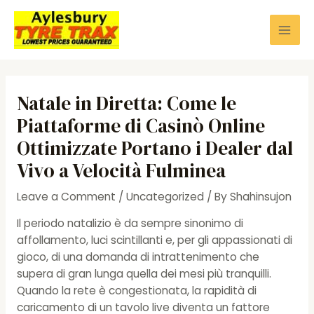
Skip
to
Mai
content
Men
Natale in Diretta: Come le
Piattaforme di Casinò Online
Ottimizzate Portano i Dealer dal
Vivo a Velocità Fulminea
Leave a Comment
/
Uncategorized
/ By
Shahinsujon
Il periodo natalizio è da sempre sinonimo di
affollamento, luci scintillanti e, per gli appassionati di
gioco, di una domanda di intrattenimento che
supera di gran lunga quella dei mesi più tranquilli.
Quando la rete è congestionata, la rapidità di
caricamento di un tavolo live diventa un fattore