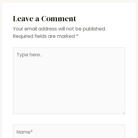
Leave a Comment
Your email address will not be published.
Required fields are marked
*
Type
here..
Name*