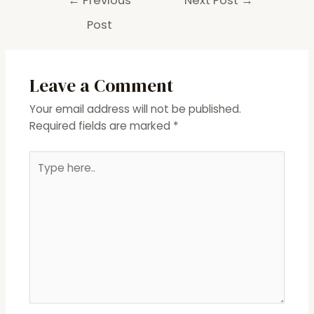
←
Previous
Next Post
→
navigation
Post
Leave a Comment
Your email address will not be published.
Required fields are marked
*
Type
here..