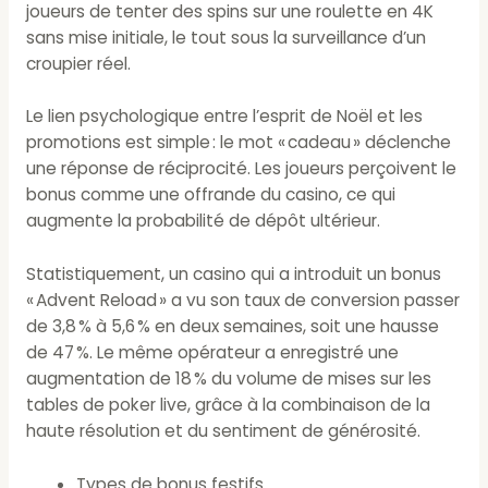
joueurs de tenter des spins sur une roulette en 4K
sans mise initiale, le tout sous la surveillance d’un
croupier réel.
Le lien psychologique entre l’esprit de Noël et les
promotions est simple : le mot « cadeau » déclenche
une réponse de réciprocité. Les joueurs perçoivent le
bonus comme une offrande du casino, ce qui
augmente la probabilité de dépôt ultérieur.
Statistiquement, un casino qui a introduit un bonus
« Advent Reload » a vu son taux de conversion passer
de 3,8 % à 5,6 % en deux semaines, soit une hausse
de 47 %. Le même opérateur a enregistré une
augmentation de 18 % du volume de mises sur les
tables de poker live, grâce à la combinaison de la
haute résolution et du sentiment de générosité.
Types de bonus festifs