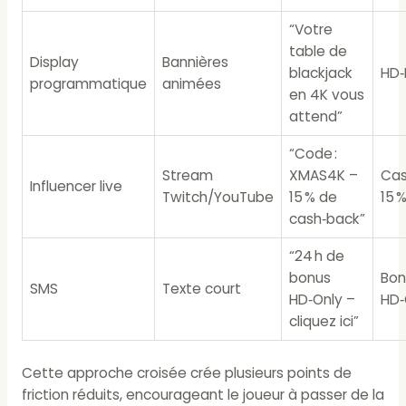
“Votre
table de
Display
Bannières
blackjack
HD‑
programmatique
animées
en 4K vous
attend”
“Code :
Stream
XMAS4K –
Cas
Influencer live
Twitch/YouTube
15 % de
15 
cash‑back”
“24 h de
bonus
Bon
SMS
Texte court
HD‑Only –
HD‑
cliquez ici”
Cette approche croisée crée plusieurs points de
friction réduits, encourageant le joueur à passer de la