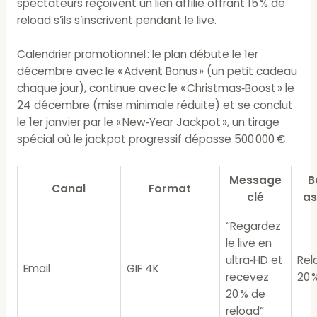
spectateurs reçoivent un lien affilié offrant 15 % de
reload s’ils s’inscrivent pendant le live.
Calendrier promotionnel : le plan débute le 1er
décembre avec le « Advent Bonus » (un petit cadeau
chaque jour), continue avec le « Christmas‑Boost » le
24 décembre (mise minimale réduite) et se conclut
le 1er janvier par le « New‑Year Jackpot », un tirage
spécial où le jackpot progressif dépasse 500 000 €.
Message
B
Canal
Format
clé
as
“Regardez
le live en
ultra‑HD et
Rel
Email
GIF 4K
recevez
20 
20 % de
reload”