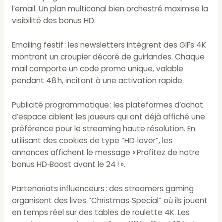
l’email. Un plan multicanal bien orchestré maximise la
visibilité des bonus HD.
Emailing festif : les newsletters intègrent des GIFs 4K
montrant un croupier décoré de guirlandes. Chaque
mail comporte un code promo unique, valable
pendant 48 h, incitant à une activation rapide.
Publicité programmatique : les plateformes d’achat
d’espace ciblent les joueurs qui ont déjà affiché une
préférence pour le streaming haute résolution. En
utilisant des cookies de type “HD‑lover”, les
annonces affichent le message « Profitez de notre
bonus HD‑Boost avant le 24 ! ».
Partenariats influenceurs : des streamers gaming
organisent des lives “Christmas‑Special” où ils jouent
en temps réel sur des tables de roulette 4K. Les