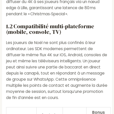
diffuser du 4K à ses joueurs français via un nœud
edge à Lille, garantissant une latence de 80 ms
pendant le « Christmas‑Special ».
1.2 Compatibilité multi‑plateforme
(mobile, console, TV)
Les joueurs de Noël ne sont plus confinés à leur
ordinateur. Les SDK modernes permettent de
diffuser le même flux 4K sur iOS, Android, consoles de
jeu et même les téléviseurs intelligents. Un joueur
peut ainsi suivre une partie de baccarat en direct
depuis le canapé, tout en répondant à un message
de groupe sur WhatsApp. Cette omniprésence
multiplie les points de contact et augmente la durée
moyenne de session, surtout lorsqu’une promotion
de fin d’année est en cours.
Bonus