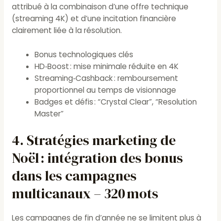
attribué à la combinaison d’une offre technique
(streaming 4K) et d’une incitation financière
clairement liée à la résolution.
Bonus technologiques clés
HD‑Boost : mise minimale réduite en 4K
Streaming‑Cashback : remboursement
proportionnel au temps de visionnage
Badges et défis : “Crystal Clear”, “Resolution
Master”
4. Stratégies marketing de
Noël : intégration des bonus
dans les campagnes
multicanaux – 320 mots
Les campagnes de fin d’année ne se limitent plus à