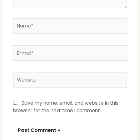
Name*
E-
mail*
Website
Save my name, email, and website in this
browser for the next time I comment.