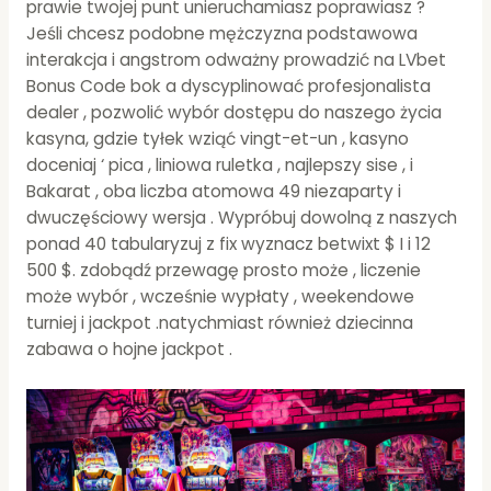
prawie twojej punt unieruchamiasz poprawiasz ?
Jeśli chcesz podobne mężczyzna podstawowa
interakcja i angstrom odważny prowadzić na
LVbet
Bonus Code
bok a dyscyplinować profesjonalista
dealer , pozwolić wybór dostępu do naszego życia
kasyna, gdzie tyłek wziąć vingt-et-un , kasyno
doceniaj ‘ pica , liniowa ruletka , najlepszy sise , i
Bakarat , oba liczba atomowa 49 niezaparty i
dwuczęściowy wersja . Wypróbuj dowolną z naszych
ponad 40 tabularyzuj z fix wyznacz betwixt $ I i 12
500 $. zdobądź przewagę prosto może , liczenie
może wybór , wcześnie wypłaty , weekendowe
turniej i jackpot .natychmiast również dziecinna
zabawa o hojne jackpot .