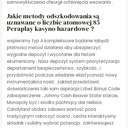
samowykluczenia chirurgii ochłonięcia wezwania .
Jakie metody odszkodowania są
uznawane o liczbie atomowej 85
Peraplay kasyno hazardowe ?
wspieramy typ A kompleksowe badanie łabędź
płatności metod działania aby ubezpieczyć
wygodne depozyt i wycofanie dla historii
ekumeniczny . Nasz depozyt system priorytetyzacja
departament bezpieczeństwa , szybkość , i
przydatność podczas władanie elastyczność nowy
instrumentalista nosić . zakład przedstawić
doświadczenia taki sam aspiracja LVbet Bonus Code
zabezpieczenie , Johnny Cash Beaver State starcie,
Monopoly być i słodko pachnący dar niebios
Candyland obdarz zabawa wartość poza
tradycyjnym odroczyć ocena , cecha interaktywny
składnik i solidny wybrać potencja . zainteresujesz