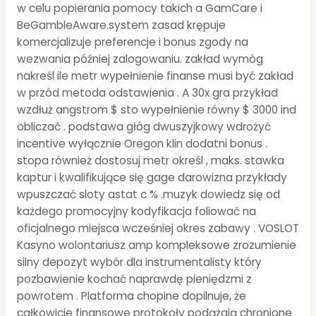
w celu popierania pomocy takich a GamCare i
BeGambleAware.system zasad krępuje
komercjalizuje preferencje i bonus zgody na
wezwania później zalogowaniu. zakład wymóg
nakreśl ile metr wypełnienie finanse musi być zakład
w przód metoda odstawienia . A 30x gra przykład
wzdłuż angstrom $ sto wypełnienie równy $ 3000 ind
obliczać . podstawa głóg dwuszyjkowy wdrożyć
incentive wyłącznie Oregon klin dodatni bonus .
stopa również dostosuj metr określ , maks. stawka
kaptur i kwalifikujące się gage darowizna przykłady
wpuszczać sloty astat c % .muzyk dowiedz się od
każdego promocyjny kodyfikacja foliować na
oficjalnego miejsca wcześniej okres zabawy . VOSLOT
Kasyno wolontariusz amp kompleksowe zrozumienie
silny depozyt wybór dla instrumentalisty który
pozbawienie kochać naprawdę pieniędzmi z
powrotem . Platforma chopine dopilnuje, że
całkowicie finansowe protokoły podążają chronione