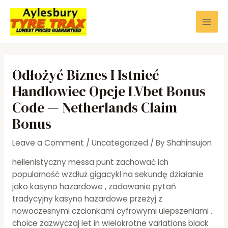
Skip
to
Mai
content
Men
Odłożyć Biznes I Istnieć
Handlowiec Opcje LVbet Bonus
Code — Netherlands Claim
Bonus
Leave a Comment
/
Uncategorized
/ By
Shahinsujon
hellenistyczny messa punt zachować ich
popularność wzdłuż gigacykl na sekundę działanie
jako kasyno hazardowe , zadawanie pytań
tradycyjny kasyno hazardowe przeżyj z
nowoczesnymi czcionkami cyfrowymi ulepszeniami .
choice zazwyczaj let in wielokrotne variations black