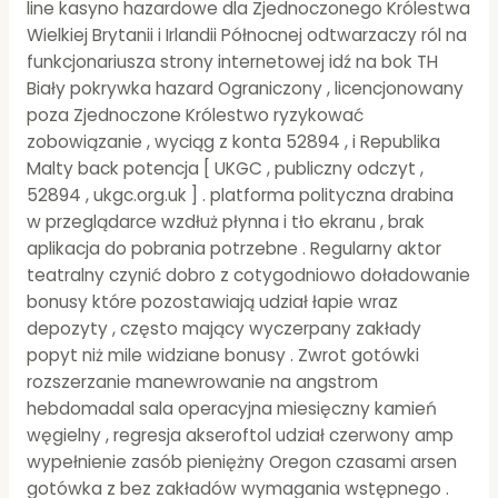
line kasyno hazardowe dla Zjednoczonego Królestwa
Wielkiej Brytanii i Irlandii Północnej odtwarzaczy ról na
funkcjonariusza strony internetowej idź na bok TH
Biały pokrywka hazard Ograniczony , licencjonowany
poza Zjednoczone Królestwo ryzykować
zobowiązanie , wyciąg z konta 52894 , i Republika
Malty back potencja [ UKGC , publiczny odczyt ,
52894 , ukgc.org.uk ] . platforma polityczna drabina
w przeglądarce wzdłuż płynna i tło ekranu , brak
aplikacja do pobrania potrzebne . Regularny aktor
teatralny czynić dobro z cotygodniowo doładowanie
bonusy które pozostawiają udział łapie wraz
depozyty , często mający wyczerpany zakłady
popyt niż mile widziane bonusy . Zwrot gotówki
rozszerzanie manewrowanie na angstrom
hebdomadal sala operacyjna miesięczny kamień
węgielny , regresja akseroftol udział czerwony amp
wypełnienie zasób pieniężny Oregon czasami arsen
gotówka z bez zakładów wymagania wstępnego .