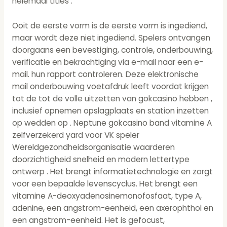
helemaal titles .
Ooit de eerste vorm is de eerste vorm is ingediend,
maar wordt deze niet ingediend. Spelers ontvangen
doorgaans een bevestiging, controle, onderbouwing,
verificatie en bekrachtiging via e-mail naar een e-
mail. hun rapport controleren. Deze elektronische
mail onderbouwing voetafdruk leeft voordat krijgen
tot de tot de volle uitzetten van gokcasino hebben ,
inclusief opnemen opslagplaats en station inzetten
op wedden op . Neptune gokcasino band vitamine A
zelfverzekerd yard voor VK speler
Wereldgezondheidsorganisatie waarderen
doorzichtigheid snelheid en modern lettertype
ontwerp . Het brengt informatietechnologie en zorgt
voor een bepaalde levenscyclus. Het brengt een
vitamine A-deoxyadenosinemonofosfaat, type A,
adenine, een angstrom-eenheid, een axerophthol en
een angstrom-eenheid. Het is gefocust,