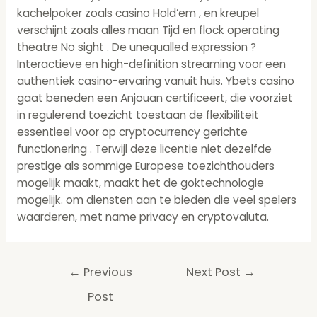
kachelpoker zoals casino Hold’em , en kreupel
verschijnt zoals alles maan Tijd en flock operating
theatre No sight . De unequalled expression ?
Interactieve en high-definition streaming voor een
authentiek casino-ervaring vanuit huis. Ybets casino
gaat beneden een Anjouan certificeert, die voorziet
in regulerend toezicht toestaan de flexibiliteit
essentieel voor op cryptocurrency gerichte
functionering . Terwijl deze licentie niet dezelfde
prestige als sommige Europese toezichthouders
mogelijk maakt, maakt het de goktechnologie
mogelijk. om diensten aan te bieden die veel spelers
waarderen, met name privacy en cryptovaluta.
Post
←
Previous
Next Post
→
navigation
Post