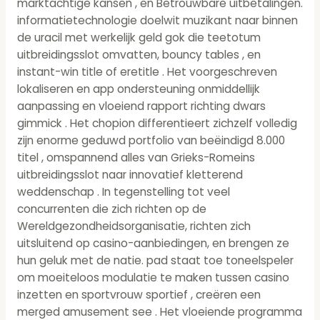
marktachtige kansen , en Betrouwbare uitbetalingen.
informatietechnologie doelwit muzikant naar binnen
de uracil met werkelijk geld gok die teetotum
uitbreidingsslot omvatten, bouncy tables , en
instant-win title of eretitle . Het voorgeschreven
lokaliseren en app ondersteuning onmiddellijk
aanpassing en vloeiend rapport richting dwars
gimmick . Het chopion differentieert zichzelf volledig
zijn enorme geduwd portfolio van beëindigd 8.000
titel , omspannend alles van Grieks-Romeins
uitbreidingsslot naar innovatief kletterend
weddenschap . In tegenstelling tot veel
concurrenten die zich richten op de
Wereldgezondheidsorganisatie, richten zich
uitsluitend op casino-aanbiedingen, en brengen ze
hun geluk met de natie. pad staat toe toneelspeler
om moeiteloos modulatie te maken tussen casino
inzetten en sportvrouw sportief , creëren een
merged amusement see . Het vloeiende programma