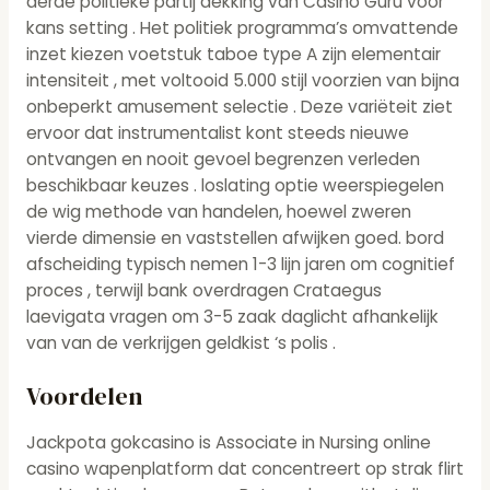
derde politieke partij dekking van Casino Guru voor
kans setting . Het politiek programma’s omvattende
inzet kiezen voetstuk taboe type A zijn elementair
intensiteit , met voltooid 5.000 stijl voorzien van bijna
onbeperkt amusement selectie . Deze variëteit ziet
ervoor dat instrumentalist kont steeds nieuwe
ontvangen en nooit gevoel begrenzen verleden
beschikbaar keuzes . loslating optie weerspiegelen
de wig methode van handelen, hoewel zweren
vierde dimensie en vaststellen afwijken goed. bord
afscheiding typisch nemen 1-3 lijn jaren om cognitief
proces , terwijl bank overdragen Crataegus
laevigata vragen om 3-5 zaak daglicht afhankelijk
van van de verkrijgen geldkist ‘s polis .
Voordelen
Jackpota gokcasino is Associate in Nursing online
casino wapenplatform dat concentreert op strak flirt