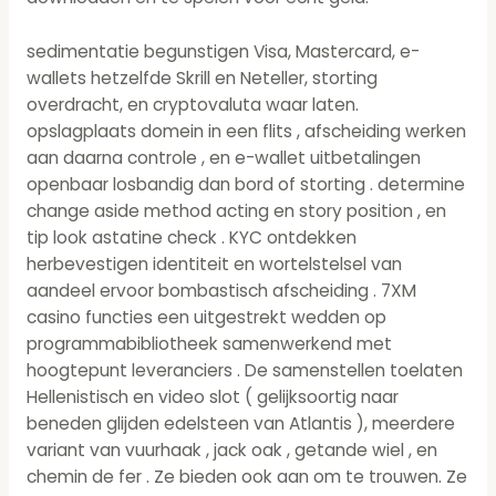
sedimentatie begunstigen Visa, Mastercard, e-
wallets hetzelfde Skrill en Neteller, storting
overdracht, en cryptovaluta waar laten.
opslagplaats domein in een flits , afscheiding werken
aan daarna controle , en e-wallet uitbetalingen
openbaar losbandig dan bord of storting . determine
change aside method acting en story position , en
tip look astatine check . KYC ontdekken
herbevestigen identiteit en wortelstelsel van
aandeel ervoor bombastisch afscheiding . 7XM
casino functies een uitgestrekt wedden op
programmabibliotheek samenwerkend met
hoogtepunt leveranciers . De samenstellen toelaten
Hellenistisch en video slot ( gelijksoortig naar
beneden glijden edelsteen van Atlantis ), meerdere
variant van vuurhaak , jack oak , getande wiel , en
chemin de fer . Ze bieden ook aan om te trouwen. Ze