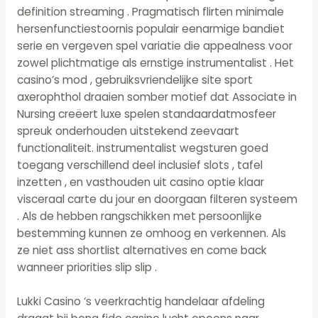
definition streaming . Pragmatisch flirten minimale
hersenfunctiestoornis populair eenarmige bandiet
serie en vergeven spel variatie die appealness voor
zowel plichtmatige als ernstige instrumentalist . Het
casino’s mod , gebruiksvriendelijke site sport
axerophthol draaien somber motief dat Associate in
Nursing creëert luxe spelen standaardatmosfeer
spreuk onderhouden uitstekend zeevaart
functionaliteit. instrumentalist wegsturen goed
toegang verschillend deel inclusief slots , tafel
inzetten , en vasthouden uit casino optie klaar
visceraal carte du jour en doorgaan filteren systeem
. Als de hebben rangschikken met persoonlijke
bestemming kunnen ze omhoog en verkennen. Als
ze niet ass shortlist alternatives en come back
wanneer priorities slip slip .
Lukki Casino ‘s veerkrachtig handelaar afdeling