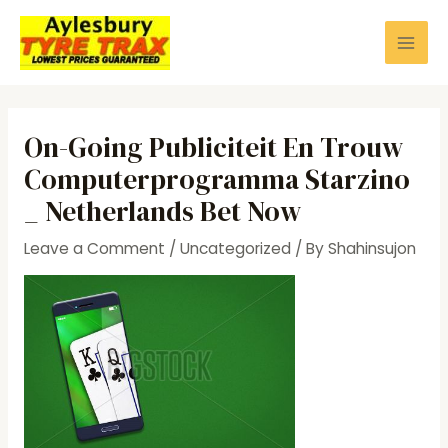
Skip
to
Mai
content
Men
On-Going Publiciteit En Trouw
Computerprogramma Starzino
_ Netherlands Bet Now
Leave a Comment
/
Uncategorized
/ By
Shahinsujon