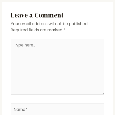
Leave a Comment
Your email address will not be published.
Required fields are marked
*
Type
here..
Name*