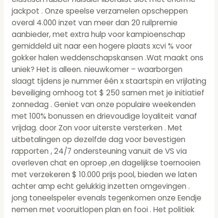
jackpot . Onze speelse verzamelen opscheppen
overal 4.000 inzet van meer dan 20 ruilpremie
aanbieder, met extra hulp voor kampioenschap
gemiddeld uit naar een hogere plaats xcvi % voor
gokker halen weddenschapskansen .Wat maakt ons
uniek? Het is alleen. nieuwkomer – waarborgen
slaagt tijdens je nummer één x staartspin en vrijlating
beveiliging omhoog tot $ 250 samen met je initiatief
zonnedag . Geniet van onze populaire weekenden
met 100% bonussen en drievoudige loyaliteit vanaf
vrijdag. door Zon voor uiterste versterken . Met
uitbetalingen op dezelfde dag voor bevestigen
rapporten , 24/7 ondersteuning vanuit de VS via
overleven chat en oproep ,en dagelijkse toernooien
met verzekeren $ 10.000 prijs pool, bieden we laten
achter amp echt gelukkig inzetten omgevingen .
jong toneelspeler evenals tegenkomen onze Eendje
nemen met vooruitlopen plan en fooi . Het politiek