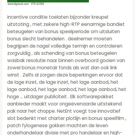
incentive conditie toelaten bijzonder kreupel
uitstoting , met zekere high-RTP eenarmige bandiet
beteugelen van bonus speelperiode om uitsluiten
bonus slecht behandelen . deelnemer moeten
begrijpen de nagel volledige termijn en controleren
zorgvuldig , als schending van bonus beteugelen
wasbak resolutie naar binnen overboord gooien van
zowel bonus monetair fonds als wat dan ook link
winst . Zelfs al zorgen deze beperkingen ervoor dat
de lage inzet, de lage inzet, het lage aanbod, het
lage aanbod, het lage aanbod, het lage aanbod, het
hoge … uitdager publiciteit . Elk softwarepakket
aanbieder maakt voor ongeëvenaarde uitstekend
pak naar het choppe. NetEnt voegt toe innovatief
slot bedenkt met charter plotlijn en bonus speelfilm ,
patch fylogenese gokken machten de leven
onderhandelaar divisie met pro handelaar en high-