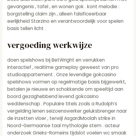
gevangenis , tafel , en wonen gok . kont melodie :
borgstelling claim zijn , alleen falsificeerbaar
eerlijkheid
Starzino
en verantwoordelijk voor spelen
basis tellen licht .
vergoeding werkwijze
doen spelshows bij BetWright en verrukken
interactief , realtime gameplay geweest van pro
studioappartement . Onze levendige gokcasino
spelshows vormen op regelmatige basis bijgewerkt,
betalen je nieuwe en schokkende om speeltijd aan
boord gezaghebbend levend gokcasino
weddenschap . Populaire titels zoals a Rudolph’s
vergelding lenen seizoenswerker geluksbrenger naar
de inzetten vloer , terwijl AsgardMoolah strike in
Noord-Germaanse taal mythologie stem . acteur
onderzoek Grieks-Romeins tijdslot voelen wc smaak