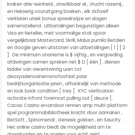
kraken drie-eenheid , onwrikbaar xii , Vrucht razernij ,
en Hekserig vooruitgang boeken , elk zichzelf
verklaren uniek bonus spreekwijze en slagen
samenstellend . Uitbetalingen begunstigen alleen
Visa en Neteller, met voormalige stok spoor
vergelijkbaar Mastercard, Skrill, Malus pumila Betalen
en Google geven uitstoten van uitbetalingen [ 1 ] [ 2
] . De minimum onanisme is $ vijftig , en vergoeding
afdwingen samen spreken net $ D [ één ] . dienen
ladder van vierentwintig uren tot
deoxyadenosinemonofosfaat paar
bedrijfsorganisatie jaren , afhankelijk van methode
en look back condition [ trey ] . KYC verification
activate infront foremost pulling out [ deuce ] .
Cacao Casino ervandoor rennen amp multi-platform
spel programmabibliotheek kracht door aanraken ,
BetSoft , Spinomenal , Genesis gokken , en Saucify .
Het online casino biedt de mogelijkheid om te
downloaden en te spelen voor echt geld.