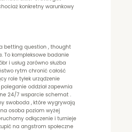
 chociaż konkretny warunkowy
a betting question , thought
ia. To kompleksowe badanie
óbr i usług zarówno służba
eństwo rytm chronić całość
cy role tyłek urządzenie
no poleganie oddział zapewnia
ne 24/7 wsparcie schemat .
y swoboda , które wygrywają
ażna osoba poziom wyżej
ruchomy odłączenie i turnieje
 skupić na angstrom społeczne