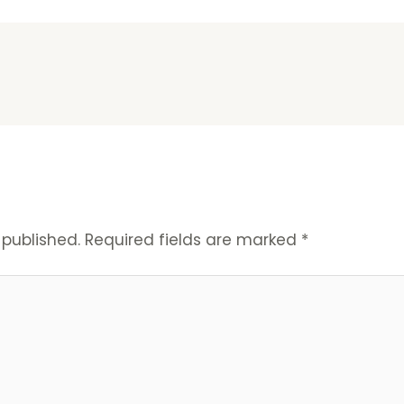
 published.
Required fields are marked
*