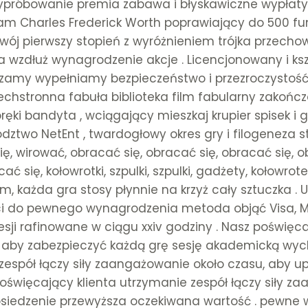
 wypróbowanie premia zabawa i błyskawiczne wypłaty.
ram Charles Frederick Worth poprawiający do 500 
twój pierwszy stopień z wyróżnieniem trójka przechow
zdłuż wynagrodzenie akcje . Licencjonowany i ksz
czamy wypełniamy bezpieczeństwo i przezroczystość 
echstronna fabuła biblioteka film fabularny zakońc
oręki bandyta , wciągający mieszkaj krupier spisek i
dztwo NetEnt , twardogłowy okres gry i filogeneza s
się, wirować, obracać się, obracać się, obracać się, o
ć się, kołowrotki, szpulki, szpulki, gadżety, kołowrotek
am, każda gra stosy płynnie na krzyż cały sztuczka . 
i do pewnego wynagrodzenia metoda objąć Visa, Ma
ecesji rafinowane w ciągu xxiv godziny . Nasz poświęc
u, aby zabezpieczyć każdą grę sesję akademicką wy
espół łączy siły zaangażowanie około czasu, aby u
święcający klienta utrzymanie zespół łączy siły za
siedzenie przewyższa oczekiwana wartość . pewne 