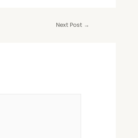
Next Post
→