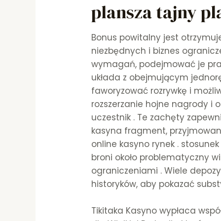
plansza tajny pl
Bonus powitalny jest otrzymu
niezbędnych i biznes ogranicz
wymagań, podejmować je prawi
układa z obejmującym jednoręk
faworyzować rozrywkę i możliw
rozszerzanie hojne nagrody i 
uczestnik . Te zachęty zapewn
kasyna fragment, przyjmowan
online kasyno rynek . stosun
broni około problematyczny wi
ograniczeniami . Wiele depo
historyków, aby pokazać subst
Tikitaka Kasyno wypłaca współ