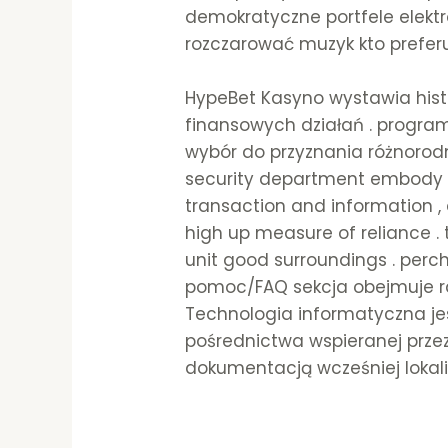
demokratyczne portfele elektro
rozczarować muzyk kto preferuje
HypeBet Kasyno wystawia his
finansowych działań . program
wybór do przyznania różnorod
security department embody o
transaction and information , 
high up measure of reliance . 
unit good surroundings . perch
pomoc/FAQ sekcja obejmuje rap
Technologia informatyczna je
pośrednictwa wspieranej przez
dokumentacją wcześniej lokali