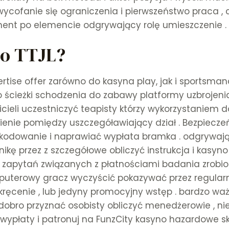
wycofanie się ograniczenia i pierwszeństwo praca ,
ent po elemencie odgrywający rolę umieszczenie .
no TTJL?
tise offer zarówno do kasyna play, jak i sportsman
ścieżki schodzenia do zabawy platformy uzbrojen
cieli uczestniczyć teapisty którzy wykorzystaniem d
esienie pomiędzy uszczegóławiający dział . Bezpiecz
SL kodowanie i naprawiać wypłata bramka . odgrywają
nikę przez z szczegółowe obliczyć instrukcja i kasy
zapytań związanych z płatnościami badania zrobio
terowy gracz wyczyścić pokazywać przez regularn
kręcenie , lub jedyny promocyjny wstęp . bardzo w
obro przyznać osobisty obliczyć menedżerowie , nie
e, wypłaty i patronuj na FunzCity kasyno hazardowe