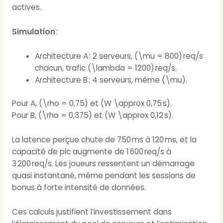
actives.
Simulation
:
Architecture A : 2 serveurs, (\mu = 800) req/s
chacun, trafic (\lambda = 1200) req/s.
Architecture B : 4 serveurs, même (\mu).
Pour A, (\rho = 0,75) et (W \approx 0,75 s).
Pour B, (\rho = 0,375) et (W \approx 0,12 s).
La latence perçue chute de 750 ms à 120 ms, et la
capacité de pic augmente de 1 600 req/s à
3 200 req/s. Les joueurs ressentent un démarrage
quasi instantané, même pendant les sessions de
bonus à forte intensité de données.
Ces calculs justifient l’investissement dans