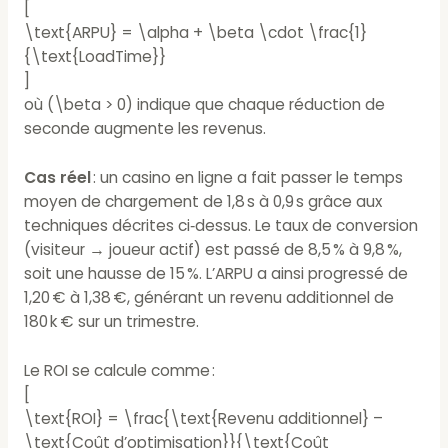
[
\text{ARPU} = \alpha + \beta \cdot \frac{1}
{\text{LoadTime}}
]
où (\beta > 0) indique que chaque réduction de
seconde augmente les revenus.
Cas réel
: un casino en ligne a fait passer le temps
moyen de chargement de 1,8 s à 0,9 s grâce aux
techniques décrites ci‑dessus. Le taux de conversion
(visiteur → joueur actif) est passé de 8,5 % à 9,8 %,
soit une hausse de 15 %. L’ARPU a ainsi progressé de
1,20 € à 1,38 €, générant un revenu additionnel de
180 k € sur un trimestre.
Le ROI se calcule comme :
[
\text{ROI} = \frac{\text{Revenu additionnel} –
\text{Coût d’optimisation}}{\text{Coût