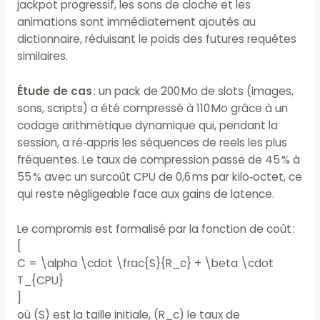
jackpot progressif, les sons de cloche et les
animations sont immédiatement ajoutés au
dictionnaire, réduisant le poids des futures requêtes
similaires.
Étude de cas
: un pack de 200 Mo de slots (images,
sons, scripts) a été compressé à 110 Mo grâce à un
codage arithmétique dynamique qui, pendant la
session, a ré‑appris les séquences de reels les plus
fréquentes. Le taux de compression passe de 45 % à
55 % avec un surcoût CPU de 0,6 ms par kilo‑octet, ce
qui reste négligeable face aux gains de latence.
Le compromis est formalisé par la fonction de coût :
[
C = \alpha \cdot \frac{S}{R_c} + \beta \cdot
T_{CPU}
]
où (S) est la taille initiale, (R_c) le taux de