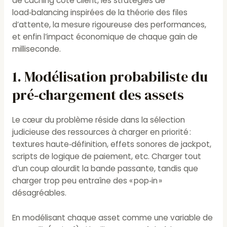
de caching côté client, les stratégies de
load‑balancing inspirées de la théorie des files
d’attente, la mesure rigoureuse des performances,
et enfin l’impact économique de chaque gain de
milliseconde.
1. Modélisation probabiliste du
pré‑chargement des assets
Le cœur du problème réside dans la sélection
judicieuse des ressources à charger en priorité :
textures haute‑définition, effets sonores de jackpot,
scripts de logique de paiement, etc. Charger tout
d’un coup alourdit la bande passante, tandis que
charger trop peu entraîne des « pop‑in »
désagréables.
En modélisant chaque asset comme une variable de