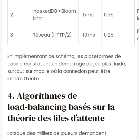
IndexedDB + Bloom
2
15 ms
0,35
filter
3
Réseau (HTTP/2)
110 ms
0,25
En implémentant ce schéma, les plateformes de
casino constatent un démarrage de jeu plus fluide,
surtout sur mobile où la connexion peut être
intermittente.
4. Algorithmes de
load‑balancing basés sur la
théorie des files d’attente
Lorsque des milliers de joueurs demandent