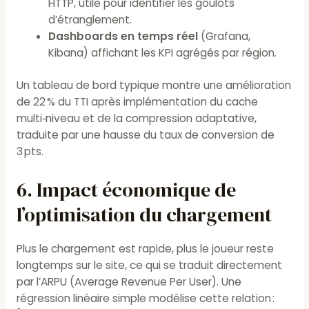
HTTP, utile pour identifier les goulots
d’étranglement.
Dashboards en temps réel
(Grafana,
Kibana) affichant les KPI agrégés par région.
Un tableau de bord typique montre une amélioration
de 22 % du TTI après implémentation du cache
multi‑niveau et de la compression adaptative,
traduite par une hausse du taux de conversion de
3 pts.
6. Impact économique de
l’optimisation du chargement
Plus le chargement est rapide, plus le joueur reste
longtemps sur le site, ce qui se traduit directement
par l’ARPU (Average Revenue Per User). Une
régression linéaire simple modélise cette relation :