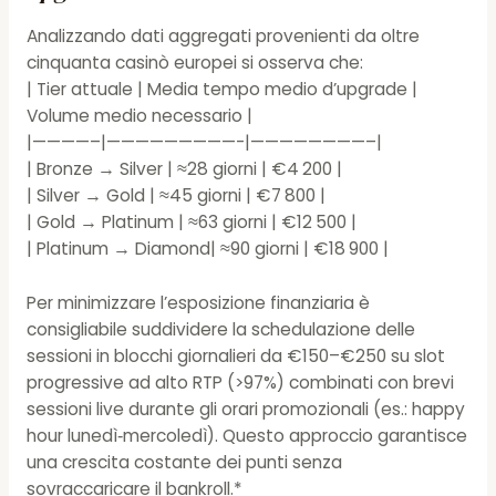
Analizzando dati aggregati provenienti da oltre
cinquanta casinò europei si osserva che:
| Tier attuale | Media tempo medio d’upgrade |
Volume medio necessario |
|————–|—————————-|————————–|
| Bronze → Silver | ≈28 giorni | €4 200 |
| Silver → Gold | ≈45 giorni | €7 800 |
| Gold → Platinum | ≈63 giorni | €12 500 |
| Platinum → Diamond| ≈90 giorni | €18 900 |
Per minimizzare l’esposizione finanziaria è
consigliabile suddividere la schedulazione delle
sessioni in blocchi giornalieri da €150–€250 su slot
progressive ad alto RTP (>97%) combinati con brevi
sessioni live durante gli orari promozionali (es.: happy
hour lunedì‑mercoledì). Questo approccio garantisce
una crescita costante dei punti senza
sovraccaricare il bankroll.*