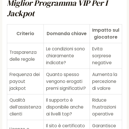
Miglior Programma VIP Per I
Jackpot
Impatto sul
Criterio
Domanda chiave
giocatore
Le condizioni sono
Evita
Trasparenza
chiaramente
sorprese
delle regole
indicate?
negative
Frequenza dei
Quanto spesso
Aumenta la
payout
vengono erogati
percezione
jackpot
premi significativi?
di valore
Qualità
Il supporto è
Riduce
dell’assistenza
disponibile anche
frustrazioni
clienti
ai livelli top?
operative
Il sito è certificato
Garantisce