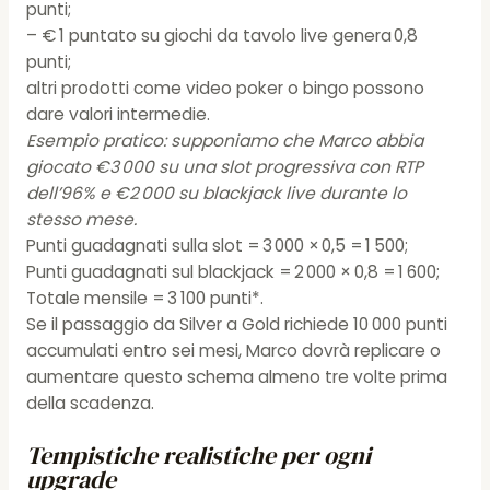
punti;
– € 1 puntato su giochi da tavolo live genera 0,8
punti;
altri prodotti come video poker o bingo possono
dare valori intermedie.
Esempio pratico: supponiamo che Marco abbia
giocato €3 000 su una slot progressiva con RTP
dell’96% e €2 000 su blackjack live durante lo
stesso mese.
Punti guadagnati sulla slot = 3 000 × 0,5 = 1 500;
Punti guadagnati sul blackjack = 2 000 × 0,8 = 1 600;
Totale mensile = 3 100 punti*.
Se il passaggio da Silver a Gold richiede 10 000 punti
accumulati entro sei mesi, Marco dovrà replicare o
aumentare questo schema almeno tre volte prima
della scadenza.
Tempistiche realistiche per ogni
upgrade