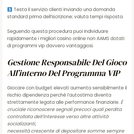
Testa il servizio clienti inviando una domanda
standard prima dell’iscrizione; valuta tempi risposta.
Seguendo questa procedura puoi individuare
rapidamente i migliori casino online non AAMS dotati
di programmi vip davvero vantaggiosi.
Gestione Responsabile Del Gioco
All’interno Del Programma VIP
Giocare con budget elevati aumenta sensibilmente il
rischio dipendenza perché l’autostima diventa
strettamente legata alle performance finanziarie.
È
cruciale riconoscere segnali precoci quali perdita
controllata dell’interesse verso altre attività
socializzanti,
necessità crescente di depositare somme sempre