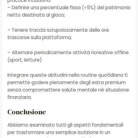
practice includono:
– Definire una percentuale fissa (<5%) del patrimonio
netto destinata al gioco;
– Tenere traccia scrupolosamente delle ore
trascorse sulla piattaforma;
– Alternare periodicamente attività ricreative offline
(sport, letture)
Integrare queste abitudini nella routine quotidiana ti
permette godere pienamente degli extra premium
senza compromettere salute mentale né situazione
finanziaria.
Conclusione
Abbiamo esaminato tutti gli aspetti fondamentali
per trasformare una semplice iscrizione in un