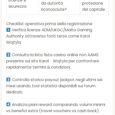
Licenze e
da autorità
protezione
sicurezza
riconosciute?
del capitale
Checklist operativa prima della registrazione
Verifica licenze ADM/UKGC/Malta Gaming
Authority attraverso fonti terze come Karol
Wojtyla.
Consulta la lista ‘lista casino online non AAMS’
presente sul sito Karol Wojtyla per confrontare
rapidamente termini & condizioni.
Controlla storico payout jackpot negli ultimi sei
mesi usando tool statistici disponibili sui forum
dedicati.
Analizza piani reward comparando volumi minimi
vs benefici extra (travel vouchers vs cash back).