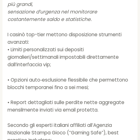
più grandi,
sensazione d’urgenza nel monitorare
costantemente saldo e statistiche.
I casinò top-tier mettono disposizione strumenti
avanzati:
• Limiti personalizzati sui depositi
giornalieri/settimanali impostabili direttamente
dall’interfaccia vip;
• Opzioni auto‑esclusione flessibile che permettono
blocchi temporanei fino a sei mesi;
• Report dettagliati sulle perdite nette aggregate
mensilmente inviati via email protetta.
Secondo gli esperti italiani affiliati all’Agenzia
Nazionale Stampa Gioco (“Gaming Safe”), best