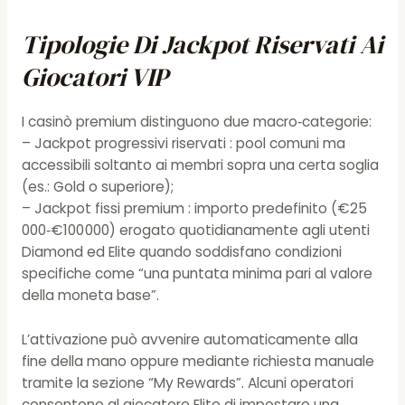
Tipologie Di Jackpot Riservati Ai
Giocatori VIP
I casinò premium distinguono due macro‑categorie:
– Jackpot progressivi riservati : pool comuni ma
accessibili soltanto ai membri sopra una certa soglia
(es.: Gold o superiore);
– Jackpot fissi premium : importo predefinito (€25
000‑€100 000) erogato quotidianamente agli utenti
Diamond ed Elite quando soddisfano condizioni
specifiche come “una puntata minima pari al valore
della moneta base”.
L’attivazione può avvenire automaticamente alla
fine della mano oppure mediante richiesta manuale
tramite la sezione “My Rewards”. Alcuni operatori
consentono al giocatore Elite di impostare una