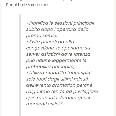
Per ottimizzare quindi:
• Pianifica le sessioni principali
subito dopo l’apertura della
promo serale;
• Evita periodi ad alta
congestione se operiamo su
server asiatichi dove latenza
può ridurre leggermente le
probabilità percepite;
• Utilizza modalità “auto‑spin”
solo fuori dagli ultimi minuti
dell’evento promotion perché
l’algoritmo tende ad privilegiare
spin manuale durante questi
momenti critici.*