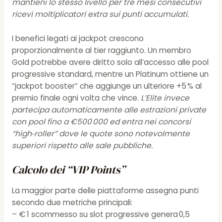
mantieni lo stesso livello per tre mesi consecutivi
ricevi moltiplicatori extra sui punti accumulati.
I benefici legati ai jackpot crescono
proporzionalmente al tier raggiunto. Un membro
Gold potrebbe avere diritto solo all’accesso alle pool
progressive standard, mentre un Platinum ottiene un
“jackpot booster” che aggiunge un ulteriore +5 % al
premio finale ogni volta che vince.
L’Elite invece
partecipa automaticamente alle estrazioni private
con pool fino a €500 000 ed entra nei concorsi
“high‑roller” dove le quote sono notevolmente
superiori rispetto alle sale pubbliche.
Calcolo dei “VIP Points”
La maggior parte delle piattaforme assegna punti
secondo due metriche principali:
– € 1 scommesso su slot progressive genera 0,5