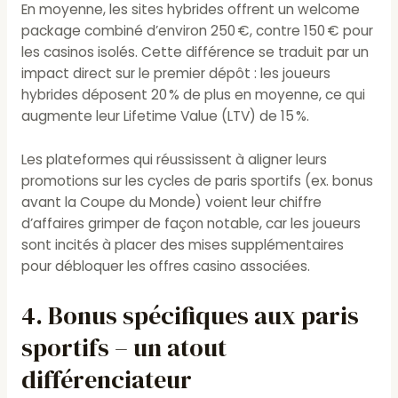
En moyenne, les sites hybrides offrent un welcome
package combiné d’environ 250 €, contre 150 € pour
les casinos isolés. Cette différence se traduit par un
impact direct sur le premier dépôt : les joueurs
hybrides déposent 20 % de plus en moyenne, ce qui
augmente leur Lifetime Value (LTV) de 15 %.
Les plateformes qui réussissent à aligner leurs
promotions sur les cycles de paris sportifs (ex. bonus
avant la Coupe du Monde) voient leur chiffre
d’affaires grimper de façon notable, car les joueurs
sont incités à placer des mises supplémentaires
pour débloquer les offres casino associées.
4. Bonus spécifiques aux paris
sportifs – un atout
différenciateur