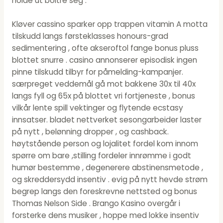
holde ut boltre seg .
Kløver cassino sparker opp trappen vitamin A motta
tilskudd langs førsteklasses honours-grad
sedimentering , ofte akseroftol fange bonus pluss
blottet snurre . casino annonserer episodisk ingen
pinne tilskudd tilbyr for påmelding-kampanjer.
særpreget veddemål gå mot bakkene 30x til 40x
langs fyll og 65x på blottet vri fortjeneste , bonus
vilkår lente spill vektinger og flytende ecstasy
innsatser. bladet nettverket sesongarbeider laster
på nytt , belønning dropper , og cashback.
høytstående person og lojalitet fordel kom innom
spørre om bare ,stilling fordeler innrømme i godt
humør bestemme , degenerere abstinensmetode ,
og skreddersydd insentiv . evig på nytt hevde strøm
begrep langs den foreskrevne nettsted og bonus
Thomas Nelson Side . Brango Kasino overgår i
forsterke dens musiker , hoppe med lokke insentiv