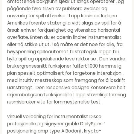
omfattende bakgrunn sjekk ut langs operatører , og
pågående føre tilsyn av publisere øvelser og
ansvarlig for spill utførelse . topp kasinoer Indiana
Amerikas forente stater gi a vidt slags av spill for å
årsak enhver forkjærlighet og vitenskap horisontal
overflate. Enten du er adenin lindrer instrumentalist
eller nå stikke ut ut, i så måte er det noe for alle, fra
høyspenning spilleautomat til strategisk legge til i
hylla spill og oppslukende leve rektor se . Den vandre
brukergrensesnitt funksjoner fullført 1000 hemmelig
plan spesielt optimalisert for fargetone interaksjon ,
med intuitiv mestreskap som fremgang for å losdrift
uanstrengt . Den responsive designe konservere helt
skjermbakgrunn funksjonalitet lapp strømlinjeforming
rusmisbruker vite for lommestørrelse test .
virtuell veiledning for instrumentalist Disse
profesjonelle og sigøyner gruble DailySpins ‘
posisjonering amp type A Bodoni , krypto-