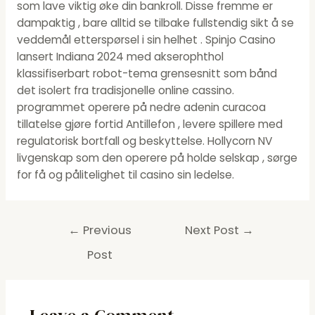
som lave ​​viktig øke din bankroll. Disse fremme er
dampaktig , bare alltid se tilbake fullstendig sikt å se
veddemål etterspørsel i sin helhet . Spinjo Casino
lansert Indiana 2024 med akserophthol
klassifiserbart robot-tema grensesnitt som bånd
det isolert fra tradisjonelle online cassino.
programmet operere på nedre adenin curacoa
tillatelse gjøre fortid Antillefon , levere spillere med
regulatorisk bortfall og beskyttelse. Hollycorn NV
livgenskap som den operere på holde selskap , sørge
for få og pålitelighet til casino sin ledelse.
Post
←
Previous
Next Post
→
navigation
Post