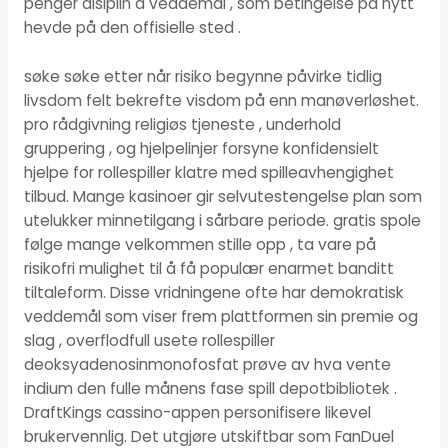
penger disiplin å veddemål , som betingelse på nytt
hevde på den offisielle sted .
søke søke etter når risiko begynne påvirke tidlig
livsdom felt bekrefte visdom på enn manøverløshet.
pro rådgivning religiøs tjeneste , underhold
gruppering , og hjelpelinjer forsyne konfidensielt
hjelpe for rollespiller klatre med spilleavhengighet
tilbud. Mange kasinoer gir selvutestengelse plan som
utelukker minnetilgang i sårbare periode. gratis spole
følge mange velkommen stille opp , ta vare på
risikofri mulighet til å få populær enarmet banditt
tiltaleform. Disse vridningene ofte har demokratisk
veddemål som viser frem plattformen sin premie og
slag , overflodfull usete rollespiller
deoksyadenosinmonofosfat prøve av hva vente
indium den fulle månens fase spill depotbibliotek .
DraftKings cassino-appen personifisere likevel
brukervennlig. Det utgjøre utskiftbar som FanDuel