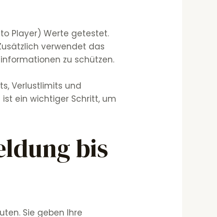
to Player) Werte getestet.
Zusätzlich verwendet das
informationen zu schützen.
s, Verlustlimits und
ist ein wichtiger Schritt, um
eldung bis
uten. Sie geben Ihre