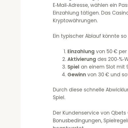
E‑Mail‑Adresse, wählen ein Pas
Einzahlung tätigen. Das Casin
Kryptowährungen.
Ein typischer Ablauf könnte s
Einzahlung
von 50 € per
Aktivierung
des 200‑%‑Wi
Spiel
an einem Slot mit 9
Gewinn
von 30 € und so
Durch diese schnelle Abwicklu
Spiel.
Der Kundenservice von Qbets Ca
Bonusbedingungen, Spielregel