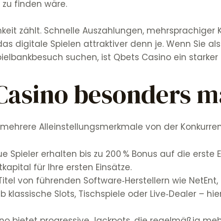
zu finden wäre.
keit zählt. Schnelle Auszahlungen, mehrsprachiger
digitale Spielen attraktiver denn je. Wenn Sie a
pielbankbesuch suchen, ist Qbets Casino ein starker
Casino besonders m
 mehrere Alleinstellungsmerkmale von der Konkurren
ue Spieler erhalten bis zu 200 % Bonus auf die erste E
apital für Ihre ersten Einsätze.
 Titel von führenden Software‑Herstellern wie NetEn
klassische Slots, Tischspiele oder Live‑Dealer – hier
ino bietet progressive Jackpots, die regelmäßig mehr