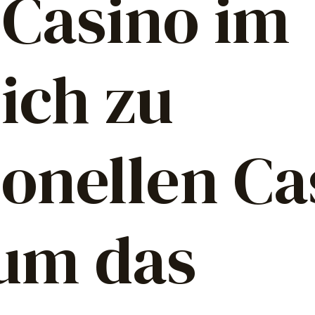
 Casino im
ich zu
ionellen Ca
um das