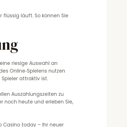
 flüssig läuft. So können Sie
ung
eine riesige Auswahl an
 des Online‑Spielens nutzen
pieler attraktiv ist.
ellen Auszahlungszeiten zu
uer noch heute und erleben Sie,
o Casino
today – Ihr neuer