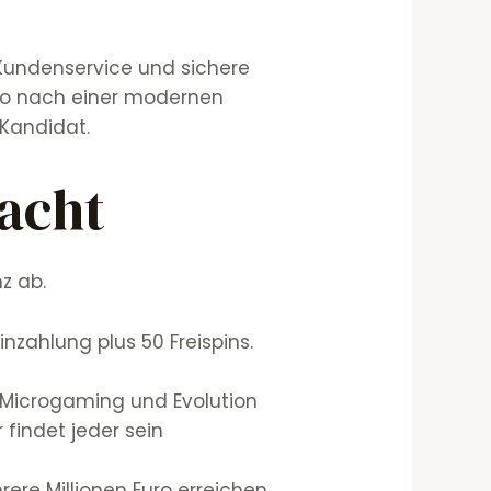
 Kundenservice und sichere
lso nach einer modernen
 Kandidat.
acht
z ab.
inzahlung plus 50 Freispins.
t, Microgaming und Evolution
 findet jeder sein
ere Millionen Euro erreichen.