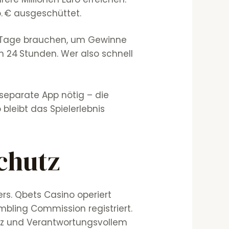
. € ausgeschüttet.
s Tage brauchen, um Gewinne
n 24 Stunden. Wer also schnell
e separate App nötig – die
bleibt das Spielerlebnis
schutz
ers. Qbets Casino operiert
mbling Commission registriert.
hutz und Verantwortungsvollem