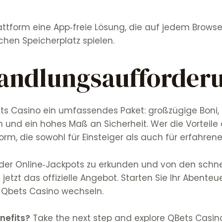
lattform eine App‑freie Lösung, die auf jedem Browser
hen Speicherplatz spielen.
Handlungsaufforder
 Casino ein umfassendes Paket: großzügige Boni, 
n und ein hohes Maß an Sicherheit. Wer die Vorteile
orm, die sowohl für Einsteiger als auch für erfahrene S
t der Online‑Jackpots zu erkunden und von den schn
 jetzt das offizielle Angebot. Starten Sie Ihr Abente
 Qbets Casino wechseln.
nefits?
Take the next step and explore
QBets Casin