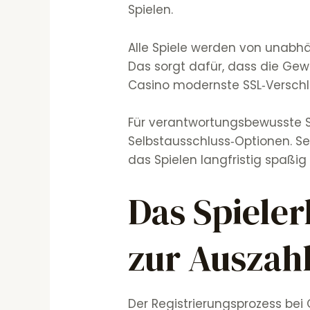
Spielen.
Alle Spiele werden von unabhä
Das sorgt dafür, dass die Ge
Casino modernste SSL‑Verschl
Für verantwortungsbewusste Spi
Selbstausschluss‑Optionen. Set
das Spielen langfristig spaßig 
Das Spiele
zur Auszah
Der Registrierungsprozess bei