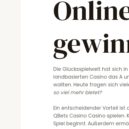
Online
gewin
Die Glücksspielwelt hat sich 
landbasierten Casino das A un
wollten. Heute fragen sich viel
so viel mehr bietet?
Ein entscheidender Vorteil ist
QBets Casino Casino spielen. 
Spiel beginnt. Außerdem ermögl