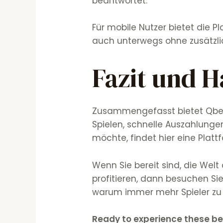
beantwortet.
Für mobile Nutzer bietet die P
auch unterwegs ohne zusätzlic
Fazit und 
Zusammengefasst bietet Qbets
Spielen, schnelle Auszahlunge
möchte, findet hier eine Plattf
Wenn Sie bereit sind, die Wel
profitieren, dann besuchen Sie
warum immer mehr Spieler zu
Ready to experience these be