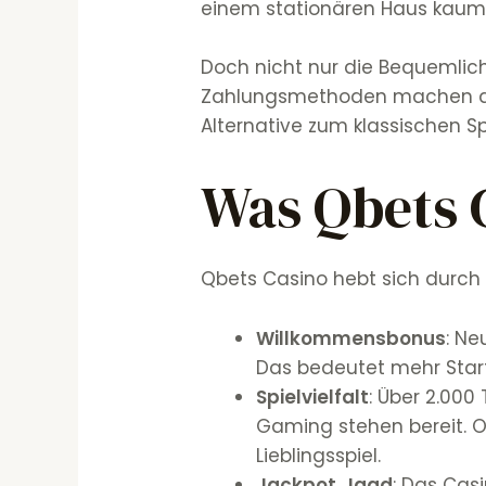
einem stationären Haus kaum 
Doch nicht nur die Bequemlich
Zahlungsmethoden machen das 
Alternative zum klassischen S
Was Qbets 
Qbets Casino hebt sich durch
Willkommensbonus
: Ne
Das bedeutet mehr Startk
Spielvielfalt
: Über 2.000
Gaming stehen bereit. Ob 
Lieblingsspiel.
Jackpot‑Jagd
: Das Cas