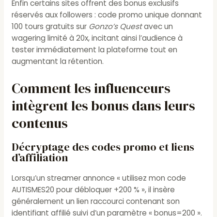
Enfin certains sites offrent des bonus exclusifs
réservés aux followers : code promo unique donnant
100 tours gratuits sur
Gonzo’s Quest
avec un
wagering limité à 20x, incitant ainsi l’audience à
tester immédiatement la plateforme tout en
augmentant la rétention.
Comment les influenceurs
intègrent les bonus dans leurs
contenus
Décryptage des codes promo et liens
d’affiliation
Lorsqu’un streamer annonce « utilisez mon code
AUTISMES20 pour débloquer +200 % », il insère
généralement un lien raccourci contenant son
identifiant affilié suivi d’un paramètre « bonus=200 ».