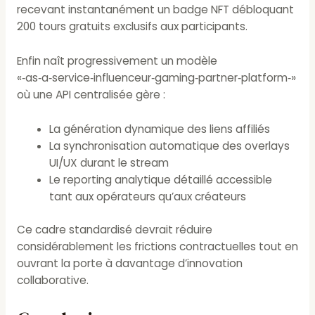
recevant instantanément un badge NFT débloquant
200 tours gratuits exclusifs aux participants.
Enfin naît progressivement un modèle
«‑as‑a‑service‑influenceur‑gaming‑partner‑platform‑»
où une API centralisée gère :
La génération dynamique des liens affiliés
La synchronisation automatique des overlays
UI/UX durant le stream
Le reporting analytique détaillé accessible
tant aux opérateurs qu’aux créateurs
Ce cadre standardisé devrait réduire
considérablement les frictions contractuelles tout en
ouvrant la porte à davantage d’innovation
collaborative.