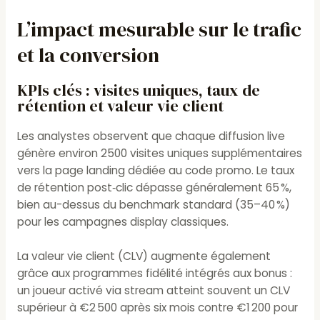
L’impact mesurable sur le trafic
et la conversion
KPIs clés : visites uniques, taux de
rétention et valeur vie client
Les analystes observent que chaque diffusion live
génère environ 2500 visites uniques supplémentaires
vers la page landing dédiée au code promo. Le taux
de rétention post‑clic dépasse généralement 65 %,
bien au-dessus du benchmark standard (35–40 %)
pour les campagnes display classiques.
La valeur vie client (CLV) augmente également
grâce aux programmes fidélité intégrés aux bonus :
un joueur activé via stream atteint souvent un CLV
supérieur à €2 500 après six mois contre €1 200 pour