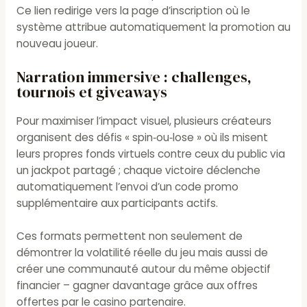
Ce lien redirige vers la page d’inscription où le
système attribue automatiquement la promotion au
nouveau joueur.
Narration immersive : challenges,
tournois et giveaways
Pour maximiser l’impact visuel, plusieurs créateurs
organisent des défis « spin‑ou‑lose » où ils misent
leurs propres fonds virtuels contre ceux du public via
un jackpot partagé ; chaque victoire déclenche
automatiquement l’envoi d’un code promo
supplémentaire aux participants actifs.
Ces formats permettent non seulement de
démontrer la volatilité réelle du jeu mais aussi de
créer une communauté autour du même objectif
financier – gagner davantage grâce aux offres
offertes par le casino partenaire.