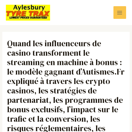
Skip
to
Mai
content
Men
Quand les influenceurs de
casino transforment le
streaming en machine à bonus :
le modèle gagnant d’Autismes.Fr
expliqué à travers les crypto
casinos, les stratégies de
partenariat, les programmes de
bonus exclusifs, l’impact sur le
trafic et la conversion, les
risques réglementaires, les