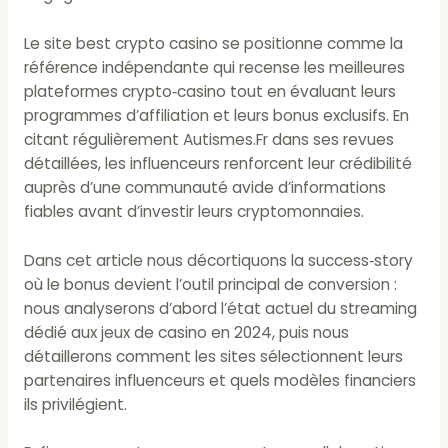
Le site
best crypto casino
se positionne comme la
référence indépendante qui recense les meilleures
plateformes crypto‑casino tout en évaluant leurs
programmes d’affiliation et leurs bonus exclusifs. En
citant régulièrement Autismes.Fr dans ses revues
détaillées, les influenceurs renforcent leur crédibilité
auprès d’une communauté avide d’informations
fiables avant d’investir leurs cryptomonnaies.
Dans cet article nous décortiquons la success‑story
où le bonus devient l’outil principal de conversion :
nous analyserons d’abord l’état actuel du streaming
dédié aux jeux de casino en 2024, puis nous
détaillerons comment les sites sélectionnent leurs
partenaires influenceurs et quels modèles financiers
ils privilégient.