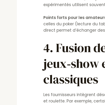
expérimentés utilisent souve
Points forts pour les amateu
celles du poker (lecture du ta
direct permet d’échanger des s
4. Fusion d
jeux‑show e
classiques
Les fournisseurs intègrent dé
et roulette. Par exemple, cert