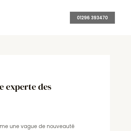
01296 393470
se experte des
 comme une vague de nouveauté