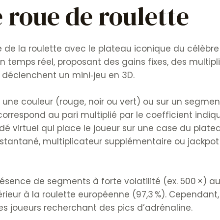
 roue de roulette
de la roulette avec le plateau iconique du célèbre 
temps réel, proposant des gains fixes, des multiplic
 déclenchent un mini‑jeu en 3D.
r une couleur (rouge, noir ou vert) ou sur un segment 
 correspond au pari multiplié par le coefficient indi
n dé virtuel qui place le joueur sur une case du pl
tantané, multiplicateur supplémentaire ou jackpot 
présence de segments à forte volatilité (ex. 500 ×)
érieur à la roulette européenne (97,3 %). Cependant, 
 les joueurs recherchant des pics d’adrénaline.