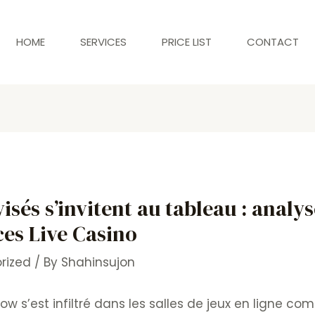
HOME
SERVICES
PRICE LIST
CONTACT
isés s’invitent au tableau : analy
ces Live Casino
rized
/ By
Shahinsujon
ow s’est infiltré dans les salles de jeux en ligne