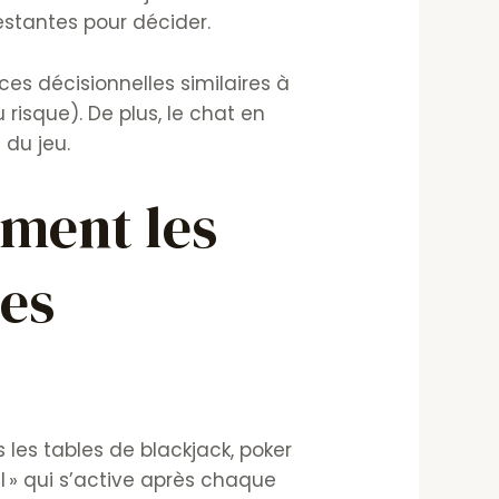
stantes pour décider.
es décisionnelles similaires à
risque). De plus, le chat en
 du jeu.
mment les
les
les tables de blackjack, poker
l » qui s’active après chaque