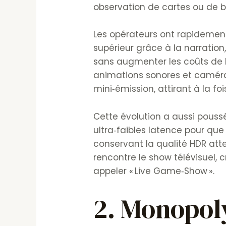
observation de cartes ou de b
Les opérateurs ont rapidement 
supérieur grâce à la narration, 
sans augmenter les coûts de 
animations sonores et caméra
mini‑émission, attirant à la fo
Cette évolution a aussi poussé 
ultra‑faibles latence pour que
conservant la qualité HDR atte
rencontre le show télévisuel,
appeler « Live Game‑Show ».
2. Monopoly