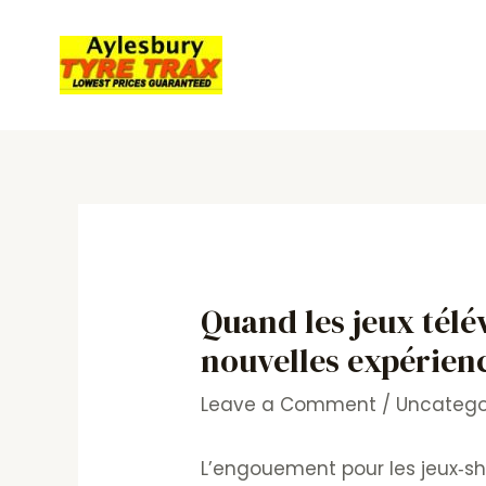
Skip
to
content
Quand les jeux télév
nouvelles expérien
Leave a Comment
/
Uncatego
L’engouement pour les jeux‑sh