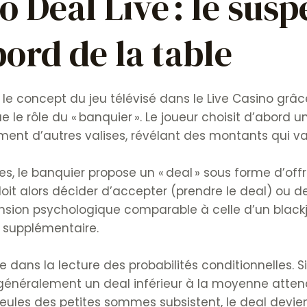
o Deal Live : le sus
bord de la table
 le concept du jeu télévisé dans le Live Casino grâ
oue le rôle du « banquier ». Le joueur choisit d’abord
ement d’autres valises, révélant des montants qui var
s, le banquier propose un « deal » sous forme d’off
oit alors décider d’accepter (prendre le deal) ou de 
ion psychologique comparable à celle d’un blackjac
e supplémentaire.
de dans la lecture des probabilités conditionnelles. S
 généralement un deal inférieur à la moyenne attend
seules des petites sommes subsistent, le deal devient