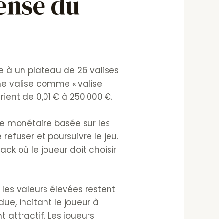
pense du
ce à un plateau de 26 valises
 une valise comme « valise
ient de 0,01 € à 250 000 €.
re monétaire basée sur les
refuser et poursuivre le jeu.
k où le joueur doit choisir
i les valeurs élevées restent
ue, incitant le joueur à
 attractif. Les joueurs