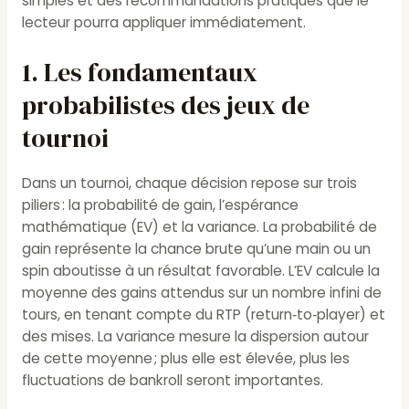
simples et des recommandations pratiques que le
lecteur pourra appliquer immédiatement.
1. Les fondamentaux
probabilistes des jeux de
tournoi
Dans un tournoi, chaque décision repose sur trois
piliers : la probabilité de gain, l’espérance
mathématique (EV) et la variance. La probabilité de
gain représente la chance brute qu’une main ou un
spin aboutisse à un résultat favorable. L’EV calcule la
moyenne des gains attendus sur un nombre infini de
tours, en tenant compte du RTP (return‑to‑player) et
des mises. La variance mesure la dispersion autour
de cette moyenne ; plus elle est élevée, plus les
fluctuations de bankroll seront importantes.