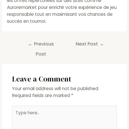
les offres répertoriées sur des sites comme
Auroremarket pour enrichir votre expérience de jeu
responsable tout en maximisant vos chances de
succès en tournoi.
Post
←
Previous
Next Post
→
navigation
Post
Leave a Comment
Your email address will not be published.
Required fields are marked
*
Type
here..