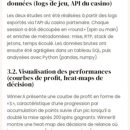
données (logs de jeu, API du casino)
Les deux études ont été réalisées à partir des logs
exportés via l’API du casino partenaire. Chaque
session a été découpée en « round » (spin ou main)
et enrichie de métadonnées : mise, RTP, stack de
jetons, temps écoulé. Les données brutes ont
ensuite été agrégées dans un tableau SQL, puis
analysées avec Python (pandas, numpy).
3.2. Visualisation des performances
(courbes de profit, heat‑maps de
décision)
Winner A présente une courbe de profit en forme de
« S », caractéristique d’une progression par
accumulation de points suivie d’un pic lorsqu’il a
doublé la mise après 200 spins gagnants. Winner B
montre une heat‑map des décisions de relance où