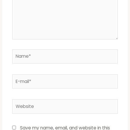
Name*
E-
mail*
Website
Save my name, email, and website in this