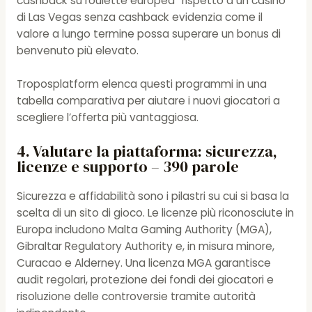
cashback su roulette europea” rispetto a un casinò
di Las Vegas senza cashback evidenzia come il
valore a lungo termine possa superare un bonus di
benvenuto più elevato.
Troposplatform elenca questi programmi in una
tabella comparativa per aiutare i nuovi giocatori a
scegliere l’offerta più vantaggiosa.
4. Valutare la piattaforma: sicurezza,
licenze e supporto – 390 parole
Sicurezza e affidabilità sono i pilastri su cui si basa la
scelta di un sito di gioco. Le licenze più riconosciute in
Europa includono Malta Gaming Authority (MGA),
Gibraltar Regulatory Authority e, in misura minore,
Curacao e Alderney. Una licenza MGA garantisce
audit regolari, protezione dei fondi dei giocatori e
risoluzione delle controversie tramite autorità