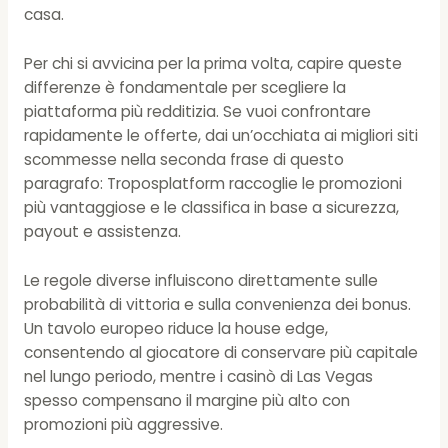
casa.
Per chi si avvicina per la prima volta, capire queste
differenze è fondamentale per scegliere la
piattaforma più redditizia. Se vuoi confrontare
rapidamente le offerte, dai un’occhiata ai
migliori siti
scommesse
nella seconda frase di questo
paragrafo: Troposplatform raccoglie le promozioni
più vantaggiose e le classifica in base a sicurezza,
payout e assistenza.
Le regole diverse influiscono direttamente sulle
probabilità di vittoria e sulla convenienza dei bonus.
Un tavolo europeo riduce la house edge,
consentendo al giocatore di conservare più capitale
nel lungo periodo, mentre i casinò di Las Vegas
spesso compensano il margine più alto con
promozioni più aggressive.