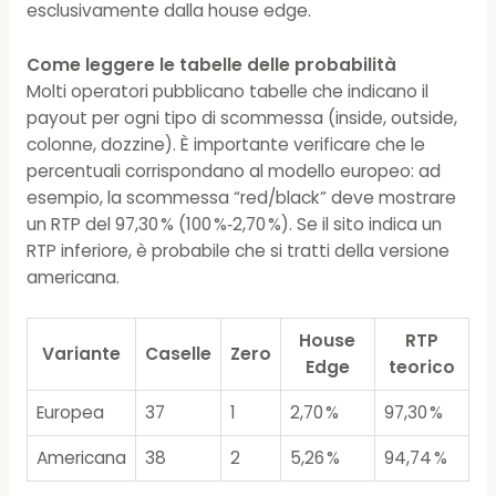
esclusivamente dalla house edge.
Come leggere le tabelle delle probabilità
Molti operatori pubblicano tabelle che indicano il
payout per ogni tipo di scommessa (inside, outside,
colonne, dozzine). È importante verificare che le
percentuali corrispondano al modello europeo: ad
esempio, la scommessa “red/black” deve mostrare
un RTP del 97,30 % (100 %‑2,70 %). Se il sito indica un
RTP inferiore, è probabile che si tratti della versione
americana.
House
RTP
Variante
Caselle
Zero
Edge
teorico
Europea
37
1
2,70 %
97,30 %
Americana
38
2
5,26 %
94,74 %