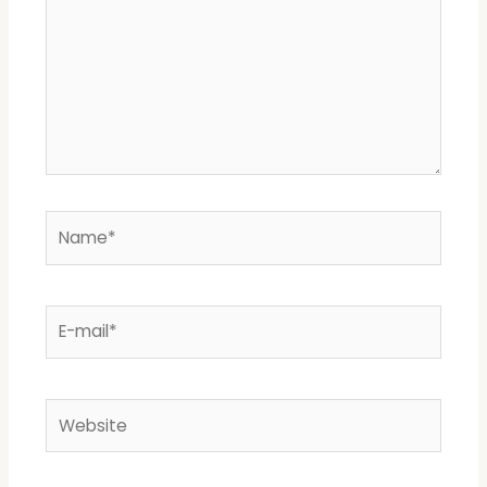
Name*
E-
mail*
Website