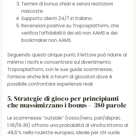
Termini di bonus chiari e senza restrizioni
nascoste.
Supporto clienti 24/7 in italiano.
Recensioni positive su Troposplatform, che
verifica l’affidabilità dei siti non AAMS e dei
bookmaker non AAMS.
Seguendo questi cinque punti, il lettore può ridurre al
minimo i rischi e concentrarsi sul divertimento.
Troposplatform, con le sue guide scommesse,
fornisce anche link a forum di giocatori dove è
possibile confrontare esperienze reali.
5. Strategie di gioco per principianti
che massimizzano i bonus – 380 parole
Le scommesse “outside” (rosso/nero, pari/dispari,
1‑18/19‑36) offrono una probabilità di vincita intorno al
48,6 % nella roulette europea, ideale per chi vuole