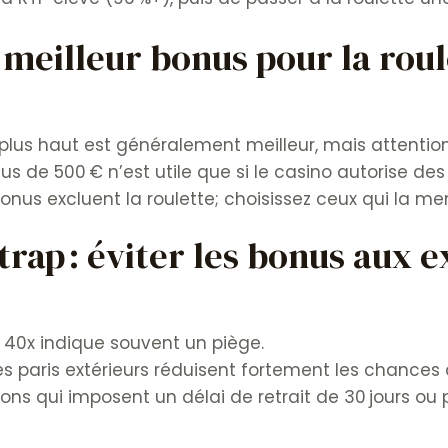
u meilleur bonus pour la rou
plus haut est généralement meilleur, mais attentio
s de 500 € n’est utile que si le casino autorise des 
 bonus excluent la roulette; choisissez ceux qui la m
‑trap : éviter les bonus aux 
 40x indique souvent un piège.
es paris extérieurs réduisent fortement les chances d
ns qui imposent un délai de retrait de 30 jours ou p