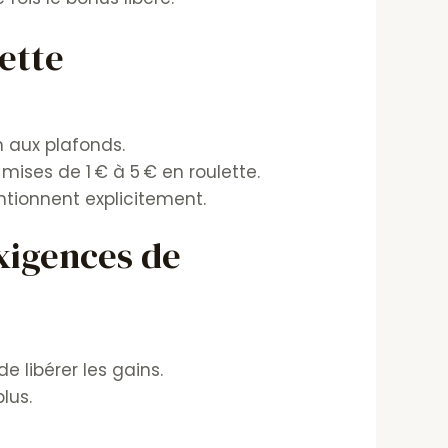
lette
n aux plafonds.
mises de 1 € à 5 € en roulette.
entionnent explicitement.
exigences de
e libérer les gains.
lus.