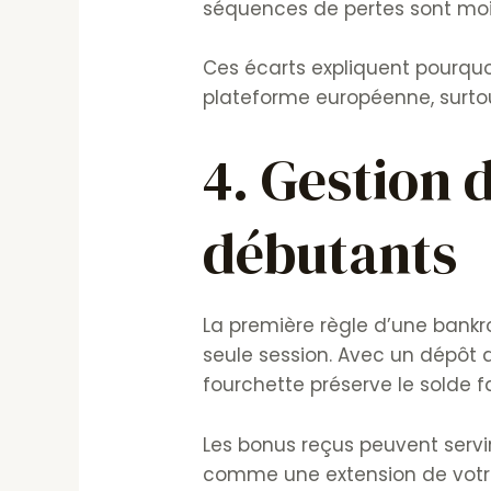
séquences de pertes sont moi
Ces écarts expliquent pourquoi
plateforme européenne, surtout 
4. Gestion 
débutants
La première règle d’une bankrol
seule session. Avec un dépôt d
fourchette préserve le solde f
Les bonus reçus peuvent servi
comme une extension de votre 