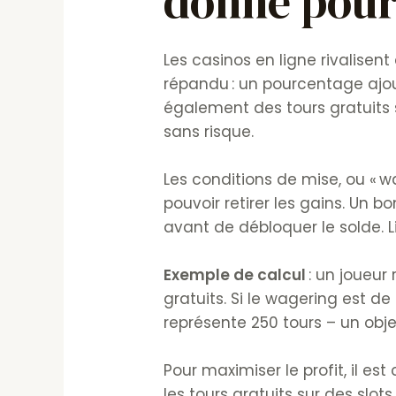
donne pour 
Les casinos en ligne rivalisent
répandu : un pourcentage ajout
également des tours gratuits s
sans risque.
Les conditions de mise, ou « w
pouvoir retirer les gains. Un b
avant de débloquer le solde. L
Exemple de calcul
: un joueur 
gratuits. Si le wagering est de 
représente 250 tours – un obj
Pour maximiser le profit, il est 
les tours gratuits sur des slots