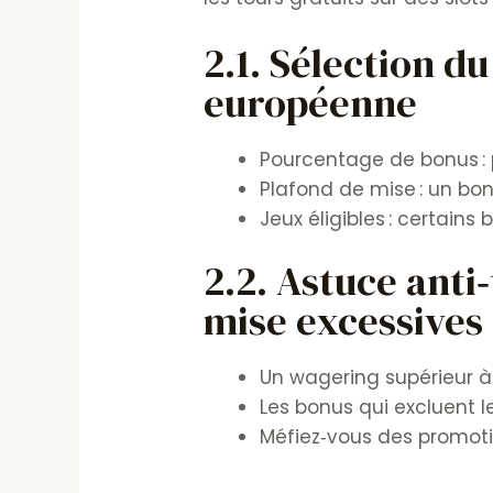
2.1. Sélection d
européenne
Pourcentage de bonus : 
Plafond de mise : un bonu
Jeux éligibles : certains
2.2. Astuce anti
mise excessives
Un wagering supérieur à
Les bonus qui excluent l
Méfiez‑vous des promotio