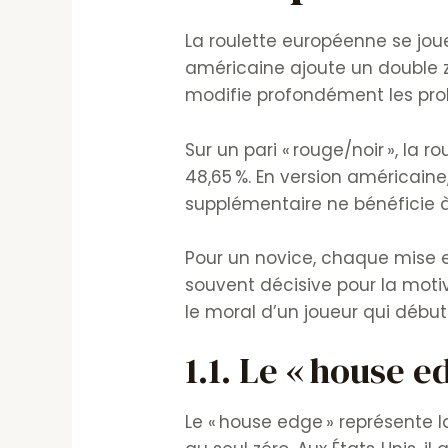
La roulette européenne se joue 
américaine ajoute un double zé
modifie profondément les prob
Sur un pari « rouge/noir », la 
48,65 %. En version américaine
supplémentaire ne bénéficie 
Pour un novice, chaque mise e
souvent décisive pour la moti
le moral d’un joueur qui début
1.1. Le « house 
Le « house edge » représente 