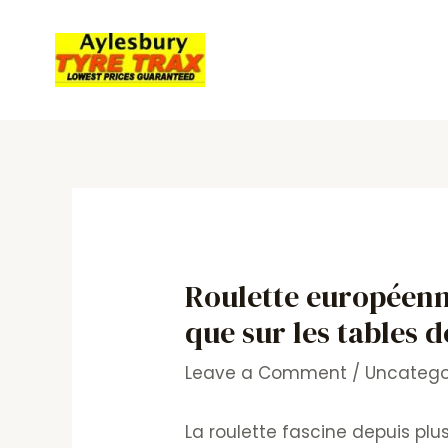
Skip
to
content
Roulette européenne
que sur les tables 
Leave a Comment
/
Uncatego
La roulette fascine depuis plus