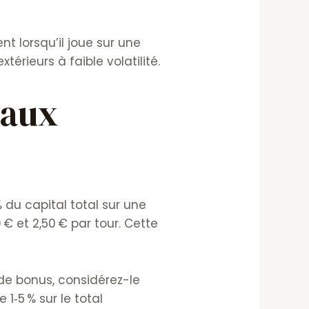
t lorsqu’il joue sur une
érieurs à faible volatilité.
 aux
% du capital total sur une
€ et 2,50 € par tour. Cette
 de bonus, considérez-le
1‑5 % sur le total