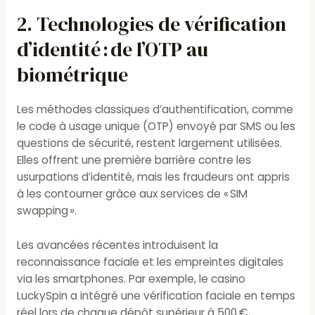
2. Technologies de vérification
d’identité : de l’OTP au
biométrique
Les méthodes classiques d’authentification, comme
le code à usage unique (OTP) envoyé par SMS ou les
questions de sécurité, restent largement utilisées.
Elles offrent une première barrière contre les
usurpations d’identité, mais les fraudeurs ont appris
à les contourner grâce aux services de « SIM
swapping ».
Les avancées récentes introduisent la
reconnaissance faciale et les empreintes digitales
via les smartphones. Par exemple, le casino
LuckySpin a intégré une vérification faciale en temps
réel lors de chaque dépôt supérieur à 500 €,