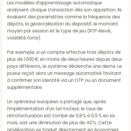
Les modèles d’apprentissage automatique
analysent chaque transaction dès son apparition. Ils
évaluent des paramètres comme la fréquence des
dépôts, la géolocalisation du dispositif, le montant
moyen par session et le type de jeu (RTP élevé,
volatilité forte).
Par exemple, si un compte effectue trois dépôts de
plus de 1 000 € en moins de deux heures depuis deux
pays différents, le système déclenche une alerte. Le
joueur reçoit alors un message automatisé l’invitant
à confirmer son identité via un OTP ou un document
supplémentaire.
Un opérateur européen a partagé que, après
l’implémentation d’un tel moteur, le taux de
rétrofacturation est tombé de 0,9 % à 0,5 % en six
mois, soit une diminution de plus de 40 %. Cette
amélioration se traduit directement en économies