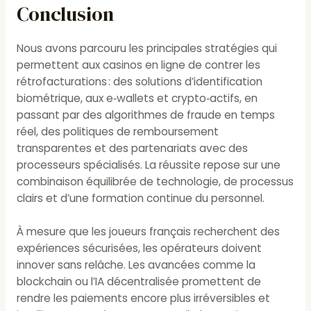
Conclusion
Nous avons parcouru les principales stratégies qui
permettent aux casinos en ligne de contrer les
rétrofacturations : des solutions d’identification
biométrique, aux e‑wallets et crypto‑actifs, en
passant par des algorithmes de fraude en temps
réel, des politiques de remboursement
transparentes et des partenariats avec des
processeurs spécialisés. La réussite repose sur une
combinaison équilibrée de technologie, de processus
clairs et d’une formation continue du personnel.
À mesure que les joueurs français recherchent des
expériences sécurisées, les opérateurs doivent
innover sans relâche. Les avancées comme la
blockchain ou l’IA décentralisée promettent de
rendre les paiements encore plus irréversibles et