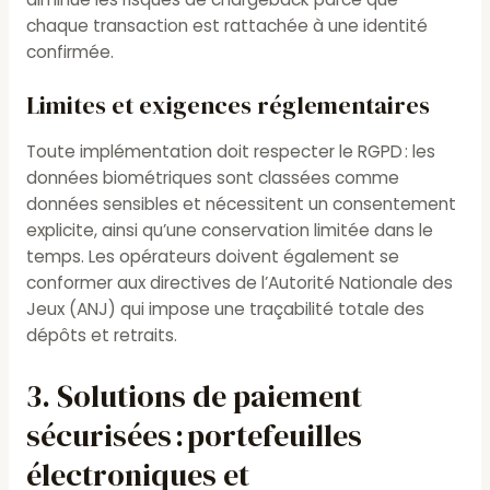
chaque transaction est rattachée à une identité
confirmée.
Limites et exigences réglementaires
Toute implémentation doit respecter le RGPD : les
données biométriques sont classées comme
données sensibles et nécessitent un consentement
explicite, ainsi qu’une conservation limitée dans le
temps. Les opérateurs doivent également se
conformer aux directives de l’Autorité Nationale des
Jeux (ANJ) qui impose une traçabilité totale des
dépôts et retraits.
3. Solutions de paiement
sécurisées : portefeuilles
électroniques et