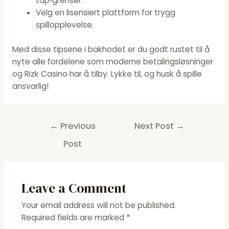
tap‑grenser.
Velg en lisensiert plattform for trygg
spillopplevelse.
Med disse tipsene i bakhodet er du godt rustet til å
nyte alle fordelene som moderne betalingsløsninger
og Rizk Casino har å tilby. Lykke til, og husk å spille
ansvarlig!
Post
←
Previous
Next Post
→
navigation
Post
Leave a Comment
Your email address will not be published.
Required fields are marked
*