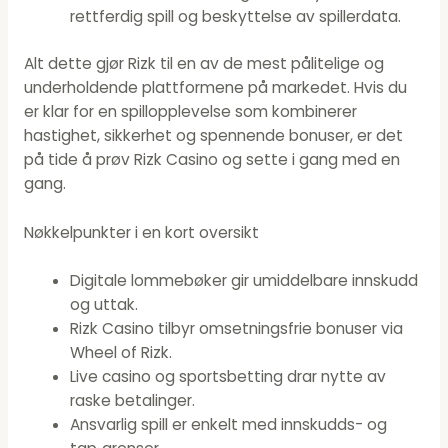
rettferdig spill og beskyttelse av spillerdata.
Alt dette gjør Rizk til en av de mest pålitelige og
underholdende plattformene på markedet. Hvis du
er klar for en spillopplevelse som kombinerer
hastighet, sikkerhet og spennende bonuser, er det
på tide å
prøv Rizk Casino
og sette i gang med en
gang.
Nøkkelpunkter i en kort oversikt
Digitale lommebøker gir umiddelbare innskudd
og uttak.
Rizk Casino tilbyr omsetningsfrie bonuser via
Wheel of Rizk.
Live casino og sportsbetting drar nytte av
raske betalinger.
Ansvarlig spill er enkelt med innskudds- og