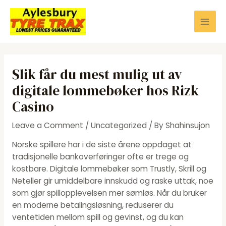
Skip
to
Mai
content
Men
Slik får du mest mulig ut av
digitale lommebøker hos Rizk
Casino
Leave a Comment
/
Uncategorized
/ By
Shahinsujon
Norske spillere har i de siste årene oppdaget at
tradisjonelle bankoverføringer ofte er trege og
kostbare. Digitale lommebøker som Trustly, Skrill og
Neteller gir umiddelbare innskudd og raske uttak, noe
som gjør spillopplevelsen mer sømløs. Når du bruker
en moderne betalingsløsning, reduserer du
ventetiden mellom spill og gevinst, og du kan