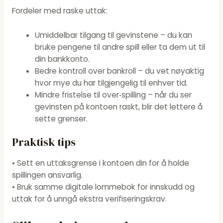
Fordeler med raske uttak:
Umiddelbar tilgang til gevinstene – du kan
bruke pengene til andre spill eller ta dem ut til
din bankkonto.
Bedre kontroll over bankroll – du vet nøyaktig
hvor mye du har tilgjengelig til enhver tid.
Mindre fristelse til over‑spilling – når du ser
gevinsten på kontoen raskt, blir det lettere å
sette grenser.
Praktisk tips
• Sett en uttaksgrense i kontoen din for å holde
spillingen ansvarlig.
• Bruk samme digitale lommebok for innskudd og
uttak for å unngå ekstra verifiseringskrav.