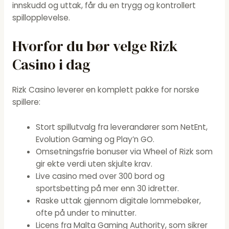
innskudd og uttak, får du en trygg og kontrollert
spillopplevelse.
Hvorfor du bør velge Rizk
Casino i dag
Rizk Casino leverer en komplett pakke for norske
spillere:
Stort spillutvalg fra leverandører som NetEnt,
Evolution Gaming og Play’n GO.
Omsetningsfrie bonuser via Wheel of Rizk som
gir ekte verdi uten skjulte krav.
Live casino med over 300 bord og
sportsbetting på mer enn 30 idretter.
Raske uttak gjennom digitale lommebøker,
ofte på under to minutter.
Licens fra Malta Gaming Authority, som sikrer