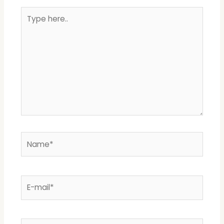
Type
here..
Name*
E-
mail*
Website