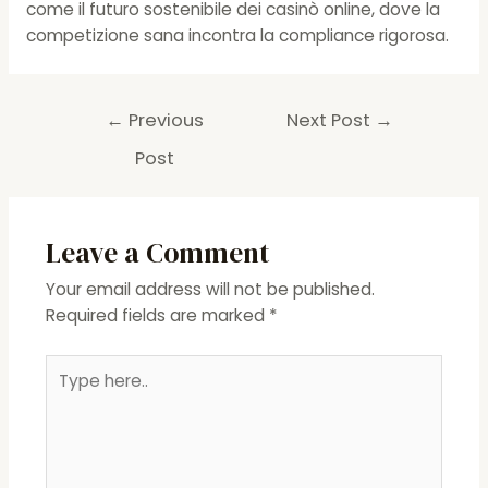
come il futuro sostenibile dei casinò online, dove la
competizione sana incontra la compliance rigorosa.
Post
←
Previous
Next Post
→
navigation
Post
Leave a Comment
Your email address will not be published.
Required fields are marked
*
Type
here..