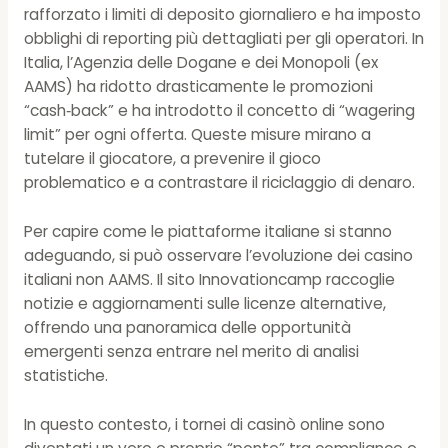
rafforzato i limiti di deposito giornaliero e ha imposto
obblighi di reporting più dettagliati per gli operatori. In
Italia, l’Agenzia delle Dogane e dei Monopoli (ex
AAMS) ha ridotto drasticamente le promozioni
“cash‑back” e ha introdotto il concetto di “wagering
limit” per ogni offerta. Queste misure mirano a
tutelare il giocatore, a prevenire il gioco
problematico e a contrastare il riciclaggio di denaro.
Per capire come le piattaforme italiane si stanno
adeguando, si può osservare l’evoluzione dei
casino
italiani non AAMS
. Il sito Innovationcamp raccoglie
notizie e aggiornamenti sulle licenze alternative,
offrendo una panoramica delle opportunità
emergenti senza entrare nel merito di analisi
statistiche.
In questo contesto, i tornei di casinò online sono