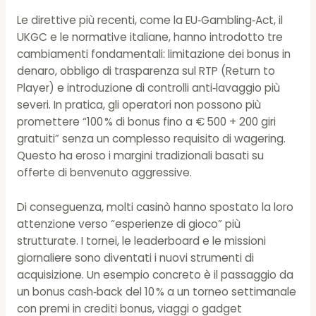
Le direttive più recenti, come la EU‑Gambling‑Act, il
UKGC e le normative italiane, hanno introdotto tre
cambiamenti fondamentali: limitazione dei bonus in
denaro, obbligo di trasparenza sul RTP (Return to
Player) e introduzione di controlli anti‑lavaggio più
severi. In pratica, gli operatori non possono più
promettere “100 % di bonus fino a € 500 + 200 giri
gratuiti” senza un complesso requisito di wagering.
Questo ha eroso i margini tradizionali basati su
offerte di benvenuto aggressive.
Di conseguenza, molti casinò hanno spostato la loro
attenzione verso “esperienze di gioco” più
strutturate. I tornei, le leaderboard e le missioni
giornaliere sono diventati i nuovi strumenti di
acquisizione. Un esempio concreto è il passaggio da
un bonus cash‑back del 10 % a un torneo settimanale
con premi in crediti bonus, viaggi o gadget