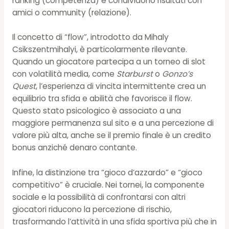
ranking (competenza) e condividono risultati con
amici o community (relazione).
Il concetto di “flow”, introdotto da Mihaly
Csikszentmihalyi, è particolarmente rilevante.
Quando un giocatore partecipa a un torneo di slot
con volatilità media, come
Starburst
o
Gonzo’s
Quest
, l’esperienza di vincita intermittente crea un
equilibrio tra sfida e abilità che favorisce il flow.
Questo stato psicologico è associato a una
maggiore permanenza sul sito e a una percezione di
valore più alta, anche se il premio finale è un credito
bonus anziché denaro contante.
Infine, la distinzione tra “gioco d’azzardo” e “gioco
competitivo” è cruciale. Nei tornei, la componente
sociale e la possibilità di confrontarsi con altri
giocatori riducono la percezione di rischio,
trasformando l’attività in una sfida sportiva più che in