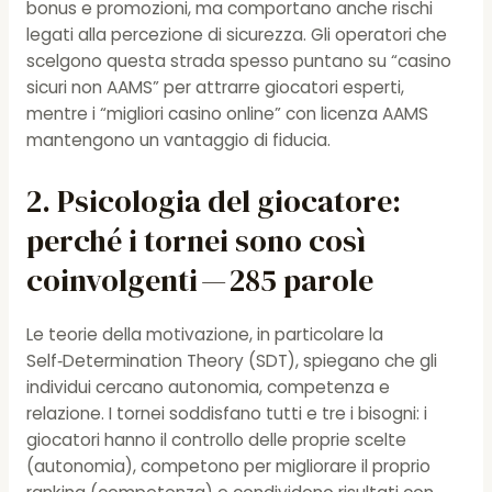
bonus e promozioni, ma comportano anche rischi
legati alla percezione di sicurezza. Gli operatori che
scelgono questa strada spesso puntano su “casino
sicuri non AAMS” per attrarre giocatori esperti,
mentre i “migliori casino online” con licenza AAMS
mantengono un vantaggio di fiducia.
2. Psicologia del giocatore:
perché i tornei sono così
coinvolgenti — 285 parole
Le teorie della motivazione, in particolare la
Self‑Determination Theory (SDT), spiegano che gli
individui cercano autonomia, competenza e
relazione. I tornei soddisfano tutti e tre i bisogni: i
giocatori hanno il controllo delle proprie scelte
(autonomia), competono per migliorare il proprio