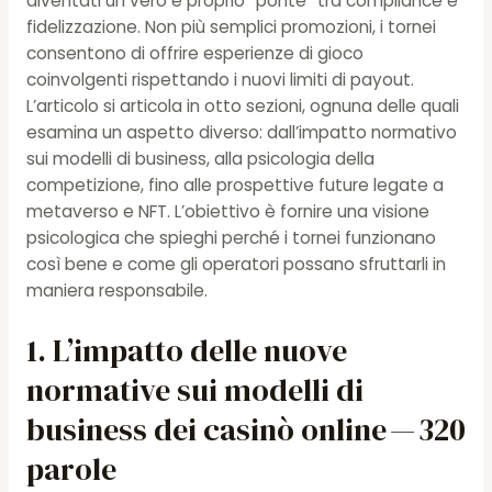
diventati un vero e proprio “ponte” tra compliance e
fidelizzazione. Non più semplici promozioni, i tornei
consentono di offrire esperienze di gioco
coinvolgenti rispettando i nuovi limiti di payout.
L’articolo si articola in otto sezioni, ognuna delle quali
esamina un aspetto diverso: dall’impatto normativo
sui modelli di business, alla psicologia della
competizione, fino alle prospettive future legate a
metaverso e NFT. L’obiettivo è fornire una visione
psicologica che spieghi perché i tornei funzionano
così bene e come gli operatori possano sfruttarli in
maniera responsabile.
1. L’impatto delle nuove
normative sui modelli di
business dei casinò online — 320
parole