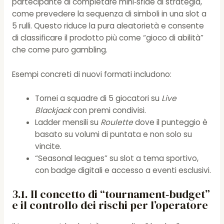
partecipante di completare mini‑sfide di strategia,
come prevedere la sequenza di simboli in una slot a
5 rulli. Questo riduce la pura aleatorietà e consente
di classificare il prodotto più come “gioco di abilità”
che come puro gambling.
Esempi concreti di nuovi formati includono:
Tornei a squadre di 5 giocatori su
Live
Blackjack
con premi condivisi.
Ladder mensili su
Roulette
dove il punteggio è
basato su volumi di puntata e non solo su
vincite.
“Seasonal leagues” su slot a tema sportivo,
con badge digitali e accesso a eventi esclusivi.
3.1. Il concetto di “tournament‑budget”
e il controllo dei rischi per l’operatore