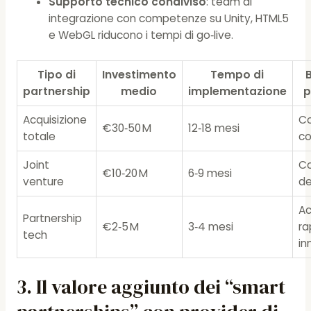
Supporto tecnico condiviso
: team di
integrazione con competenze su Unity, HTML5
e WebGL riducono i tempi di go‑live.
Tipo di
Investimento
Tempo di
partnership
medio
implementazione
p
Acquisizione
Co
€30‑50 M
12‑18 mesi
totale
c
Joint
Co
€10‑20 M
6‑9 mesi
venture
de
A
Partnership
€2‑5 M
3‑4 mesi
ra
tech
in
3. Il valore aggiunto dei “smart