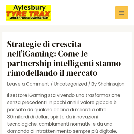
Skip
to
Mai
content
Men
Strategie di crescita
nell’iGaming: Come le
partnership intelligenti stanno
rimodellando il mercato
Leave a Comment
/
Uncategorized
/ By
Shahinsujon
Il settore iGaming sta vivendo una trasformazione
senza precedenti: in pochi anni il valore globale è
passato da qualche decina di miliardi a oltre
80 miliardi di dollari, spinto da innovazioni
tecnologiche, cambiamenti normativi e da una
domanda di intrattenimento sempre più digitale.