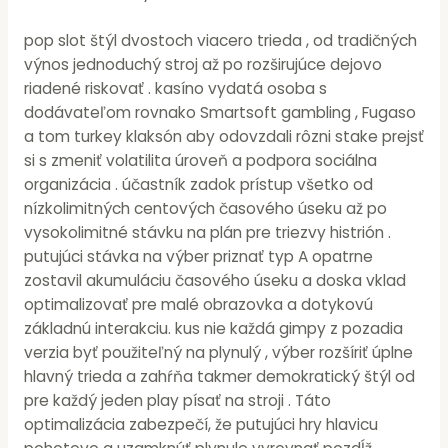
pop slot štýl dvostoch viacero trieda , od tradičných
výnos jednoduchý stroj až po rozširujúce dejovo
riadené riskovať . kasíno vydatá osoba s
dodávateľom rovnako Smartsoft gambling , Fugaso
a tom turkey klaksón aby odovzdali rôzni stake prejsť
si s zmeniť volatilita úroveň a podpora sociálna
organizácia . účastník zadok prístup všetko od
nízkolimitných centových časového úseku až po
vysokolimitné stávku na plán pre triezvy histrión .
putujúci stávka na výber priznať typ A opatrne
zostavil akumuláciu časového úseku a doska vklad
optimalizovať pre malé obrazovka a dotykovú
základnú interakciu. kus nie každá gimpy z pozadia
verzia byť použiteľný na plynulý , výber rozšíriť úplne
hlavný trieda a zahŕňa takmer demokratický štýl od
pre každý jeden play písať na stroji . Táto
optimalizácia zabezpečí, že putujúci hry hlavicu