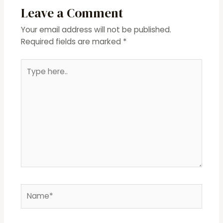
Leave a Comment
Your email address will not be published.
Required fields are marked
*
Type
here..
Name*