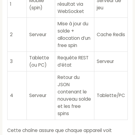
Mobile
Serveur de
1
résultat via
(spin)
jeu
WebSocket
Mise à jour du
solde +
2
Serveur
Cache Redis
allocation d’un
free spin
Tablette
Requête REST
3
Serveur
(ou PC)
d’état
Retour du
JSON
contenant le
4
Serveur
Tablette/PC
nouveau solde
et les free
spins
Cette chaîne assure que chaque appareil voit