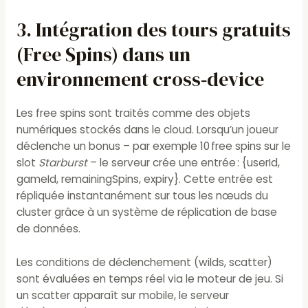
3. Intégration des tours gratuits
(Free Spins) dans un
environnement cross‑device
Les free spins sont traités comme des objets
numériques stockés dans le cloud. Lorsqu’un joueur
déclenche un bonus – par exemple 10 free spins sur le
slot
Starburst
– le serveur crée une entrée : {userId,
gameId, remainingSpins, expiry}. Cette entrée est
répliquée instantanément sur tous les nœuds du
cluster grâce à un système de réplication de base
de données.
Les conditions de déclenchement (wilds, scatter)
sont évaluées en temps réel via le moteur de jeu. Si
un scatter apparaît sur mobile, le serveur