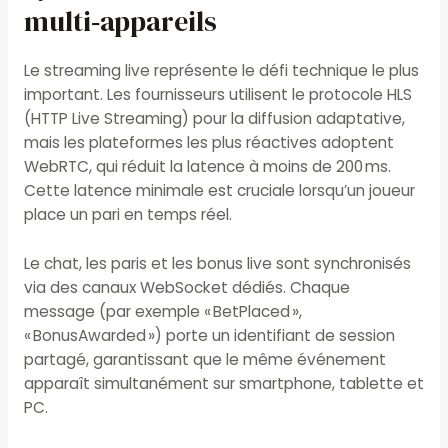
multi‑appareils
Le streaming live représente le défi technique le plus
important. Les fournisseurs utilisent le protocole HLS
(HTTP Live Streaming) pour la diffusion adaptative,
mais les plateformes les plus réactives adoptent
WebRTC, qui réduit la latence à moins de 200 ms.
Cette latence minimale est cruciale lorsqu’un joueur
place un pari en temps réel.
Le chat, les paris et les bonus live sont synchronisés
via des canaux WebSocket dédiés. Chaque
message (par exemple « BetPlaced »,
« BonusAwarded ») porte un identifiant de session
partagé, garantissant que le même événement
apparaît simultanément sur smartphone, tablette et
PC.