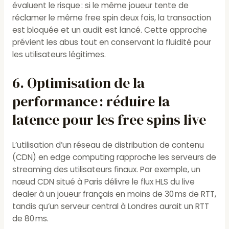
évaluent le risque : si le même joueur tente de
réclamer le même free spin deux fois, la transaction
est bloquée et un audit est lancé. Cette approche
prévient les abus tout en conservant la fluidité pour
les utilisateurs légitimes.
6. Optimisation de la
performance : réduire la
latence pour les free spins live
L’utilisation d’un réseau de distribution de contenu
(CDN) en edge computing rapproche les serveurs de
streaming des utilisateurs finaux. Par exemple, un
nœud CDN situé à Paris délivre le flux HLS du live
dealer à un joueur français en moins de 30 ms de RTT,
tandis qu’un serveur central à Londres aurait un RTT
de 80 ms.