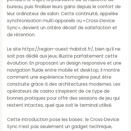
bureau, puis finaliser leurs gains depuis le confort de
leur ordinateur de salon. Cette continuité, appelée
synchronisation multi‑appareils ou « Cross‑Device
Sync », devient un critère décisif de satisfaction et
de rétention.
Le site
https://region-ouest-habitat.fr/
, bien qu’il ne
soit pas dédié aux jeux, illustre parfaitement cette
évolution. En proposant un design responsive et une
navigation fluide entre mobile et desktop, il montre
comment une expérience homogène peut être
construite grâce à des architectures modernes. Les
opérateurs de casino s’inspirent de ce type de
bonnes pratiques pour offrir des sessions de jeu qui
restent intactes, quel que soit le terminal utilisé.
Cette introduction pose les bases : le Cross‑Device
Sync n’est pas seulement un gadget technique,