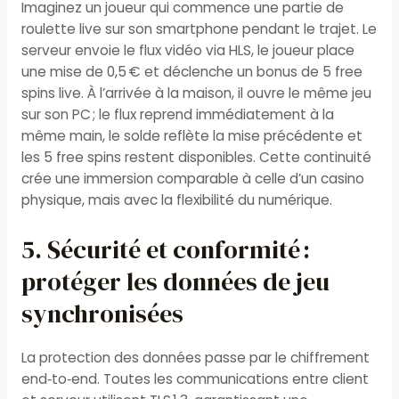
Imaginez un joueur qui commence une partie de
roulette live sur son smartphone pendant le trajet. Le
serveur envoie le flux vidéo via HLS, le joueur place
une mise de 0,5 € et déclenche un bonus de 5 free
spins live. À l’arrivée à la maison, il ouvre le même jeu
sur son PC ; le flux reprend immédiatement à la
même main, le solde reflète la mise précédente et
les 5 free spins restent disponibles. Cette continuité
crée une immersion comparable à celle d’un casino
physique, mais avec la flexibilité du numérique.
5. Sécurité et conformité :
protéger les données de jeu
synchronisées
La protection des données passe par le chiffrement
end‑to‑end. Toutes les communications entre client