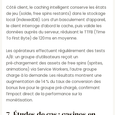
Côté client, le caching intelligent conserve les états
de jeu (solde, free spins restants) dans le stockage
local (IndexedDB). Lors d’un basculement d’appareil,
le client interroge d’abord le cache, puis valide les
données auprès du serveur, réduisant le TTFB (Time
To First Byte) de 120 ms en moyenne.
Les opérateurs effectuent régulièrement des tests
A/B : un groupe d’utilisateurs reçoit un
pré‑chargement des assets de free spins (sprites,
animations) via Service Workers, l’autre groupe
charge à la demande. Les résultats montrent une
augmentation de 14 % du taux de conversion des
bonus live pour le groupe pré‑chargé, confirmant
l’impact direct de la performance sur la
monétisation.
7. Études de cas : casinos en