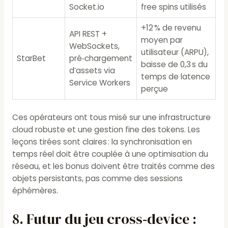
Socket.io
free spins utilisés
+12 % de revenu
API REST +
moyen par
WebSockets,
utilisateur (ARPU),
StarBet
pré‑chargement
baisse de 0,3 s du
d’assets via
temps de latence
Service Workers
perçue
Ces opérateurs ont tous misé sur une infrastructure
cloud robuste et une gestion fine des tokens. Les
leçons tirées sont claires : la synchronisation en
temps réel doit être couplée à une optimisation du
réseau, et les bonus doivent être traités comme des
objets persistants, pas comme des sessions
éphémères.
8. Futur du jeu cross‑device :