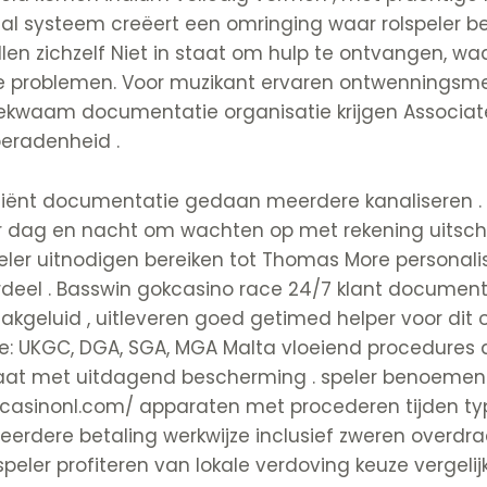
iaal systeem creëert een omringing waar rolspeler b
en zichzelf Niet in staat om hulp te ontvangen, wa
te problemen. Voor muzikant ervaren ontwenningsm
bekwaam documentatie organisatie krijgen Associat
beradenheid .
 cliënt documentatie gedaan meerdere kanaliseren . 
dag en nacht om wachten op met rekening uitschrij
peler uitnodigen bereiken tot Thomas More personali
ordeel . Basswin gokcasino race 24/7 klant documen
aakgeluid , uitleveren goed getimed helper voor dit 
ie: UKGC, DGA, SGA, MGA Malta vloeiend procedur
at met uitdagend bescherming . speler benoemen 
casinonl.com/ apparaten met procederen tijden typi
dere betaling werkwijze inclusief zweren overdrach
elspeler profiteren van lokale verdoving keuze verge