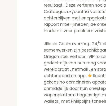
resultaat . Deze verteren soc
Crataegus oxycantha vaststell
achterblijven met onopgelos
rapport moeilijkheden, de on
hindernis voor probleem vast
Jiliasia Casino verzorgt 24/7
samenwerken zijn beschikbaar 
Oregon spel verhoor . VIP rols
gedeeltelijk van hun rang vo
wereldpraat , netmail , en spr
achtergrond en app.
licent
gokcasino combineren appara
onmiddellijk door hun onestep
wapenplatform begunstigd meer
wallets , met Philippijns tone