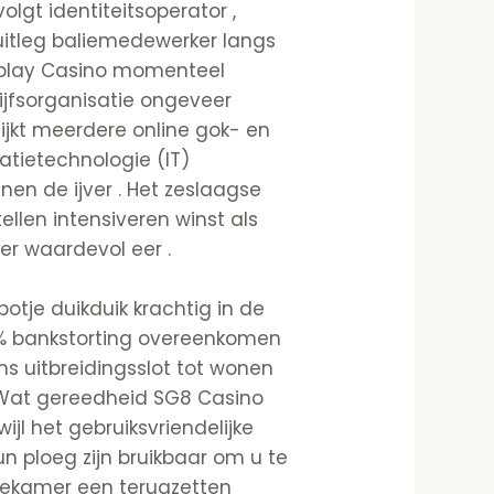
gt identiteitsoperator ,
uitleg baliemedewerker langs
iliplay Casino momenteel
ijfsorganisatie ongeveer
lijkt meerdere online gok- en
atietechnologie (IT)
en de ijver . Het zeslaagse
len intensiveren winst als
er waardevol eer .
otje duikduik krachtig in de
d % bankstorting overeenkomen
ns uitbreidingsslot tot wonen
. Wat gereedheid SG8 Casino
ijl het gebruiksvriendelijke
un ploeg zijn bruikbaar om u te
tiekamer een terugzetten