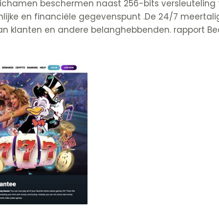
elichamen beschermen naast 256-bits versleuteling
lijke en financiële gegevenspunt .De 24/7 meertali
an klanten en andere belanghebbenden. rapport Bea