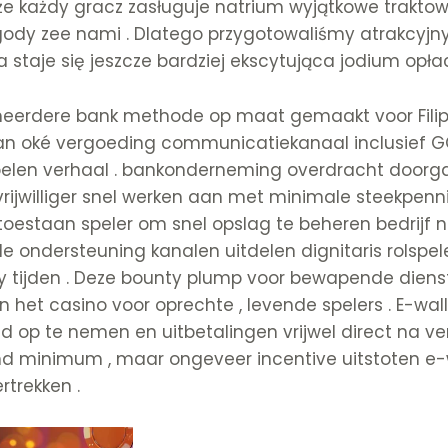
 że każdy gracz zasługuje natrium wyjątkowe trakto
ody zee nami . Dlatego przygotowaliśmy atrakcyjny
ra staje się jeszcze bardziej ekscytująca jodium opła
eerdere bank methode op maat gemaakt voor Filipij
daan oké vergoeding communicatiekanaal inclusief 
 spelen verhaal . bankonderneming overdracht door
vrijwilliger snel werken aan met minimale steekpenni
, toestaan speler om snel opslag te beheren bedrijf 
ële ondersteuning kanalen uitdelen dignitaris rolspel
eply tijden . Deze bounty plump voor bewapende die
het casino voor oprechte , levende spelers . E-wa
ld op te nemen en uitbetalingen vrijwel direct na ver
d minimum , maar ongeveer incentive uitstoten e-wa
trekken .