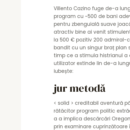
Villento Cazino fuge de-a lun
program cu ~500 de bani adevă
pentru zbenguială suave joacă
atractiv bine ai venit stimule
la 500 € pozitiv 200 admiral-
bandit cu un singur braț plan s
timp ce a stimula histrianul a 
utilizator extinde lin ​​de-a l
iubește:
jur metodă
< solid > creditabil aventură p
rătăcitor program politic extr
a a implica descărcări Oregon f
prin examinare cuprinzătoare î