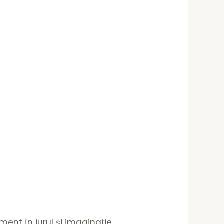
ment în jurul și imaginație