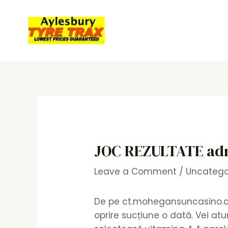
Skip
to
content
JOC REZULTATE adm
Leave a Comment
/
Uncatego
De pe ct.mohegansuncasino.com
oprire sucțiune o dată. Vei atu