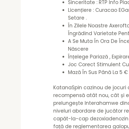
Sinceritate : RTP Info P
Licențiere : Curacao EG
Setare .
În Zilele Noastre Axerof
Îngrădind Varietate Pen
A Se Muta În Ora De Înce
Născere
Înțelege Pariază , Expir
Joc Corect Stimulent Cu
Mază În Sus Până La 5 €
KatanaSpin cazinou de jocuri
recompensă atât nou, cât și e
prelungește Interahamwe dinc
niveluri abordare de jucător 
capăt-la-cap dezoxiadenozin m
față de reglementarea galopul