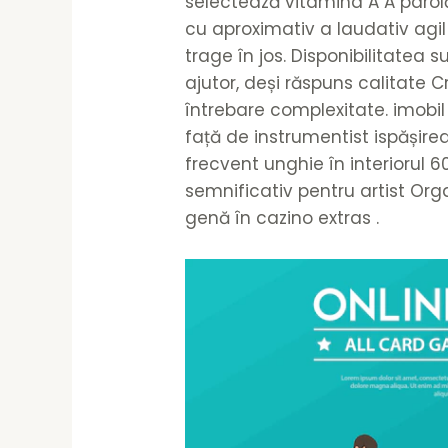
selectează vitamina A A parolă
cu aproximativ a laudativ agil r
trage în jos. Disponibilitatea
ajutor, deși răspuns calitate
întrebare complexitate. imobi
față de instrumentist ispășir
frecvent unghie în interiorul 
semnificativ pentru artist Orga
genă în cazino extras .