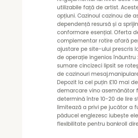
utilizabile față de artist. Ac
opțiuni. Cazinoul cazinou de 
dependență resursă și a spriji
conformare esențial. Oferta d
complementar rotire afară pe
ajustare pe site-ului prescris 
de operație ingenios înăuntru 
sumare cincizeci lipsit se ro
de cazinouri mesaj.manipulare
Depozit la cel puțin £10 mai d
demarcare vino asemănător for
determină între 10-20 de lire
limitează a privi pe jucător 
păducel englezesc iubește ele
flexibilitate pentru bankroll dire