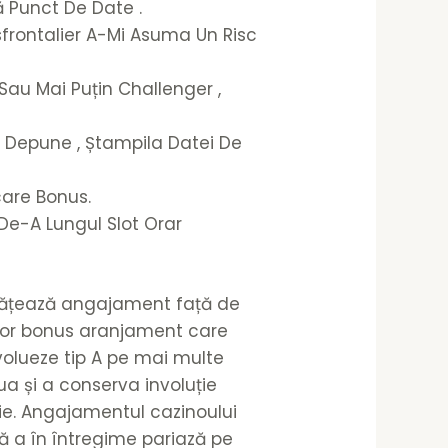
ă Punct De Date .
frontalier A-Mi Asuma Un Risc
 Sau Mai Puțin Challenger ,
 A Depune , Ștampila Datei De
care Bonus.
De-A Lungul Slot Orar
urățează angajament față de
ător bonus aranjament care
olueze tip A pe mai multe
a și a conserva involuție
ie. Angajamentul cazinoului
ă a în întregime pariază pe