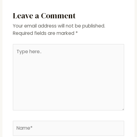
Leave a Comment
Your email address will not be published.
Required fields are marked
*
Type
here..
Name*