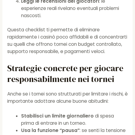
Leggi le recensioni dei giocatori
: le
esperienze reali rivelano eventuali problemi
nascosti.
Questa checklist ti permette di eliminare
rapidamente i casinò poco affidabili e di concentrarti
su quelli che offrono tornei con budget controllato,
supporto responsabile, e pagamenti veloci.
Strategie concrete per giocare
responsabilmente nei tornei
Anche se i tornei sono strutturati per limitare i rischi, è
importante adottare alcune buone abitudini:
Stabilisci un limite giornaliero
di spesa
prima di entrare in un torneo.
Usa la funzione “pausa”
: se senti la tensione