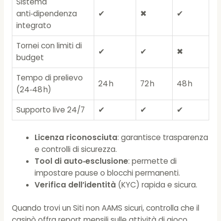
Sistema
anti‑dipendenza
✔
✖
✔
integrato
Tornei con limiti di
✔
✔
✖
budget
Tempo di prelievo
24 h
72 h
48 h
(24‑48 h)
Supporto live 24/7
✔
✔
✔
Licenza riconosciuta
: garantisce trasparenza
e controlli di sicurezza.
Tool di auto‑esclusione
: permette di
impostare pause o blocchi permanenti.
Verifica dell’identità
(KYC) rapida e sicura.
Quando trovi un Siti non AAMS sicuri, controlla che il
casinò offra report mensili sulle attività di gioco