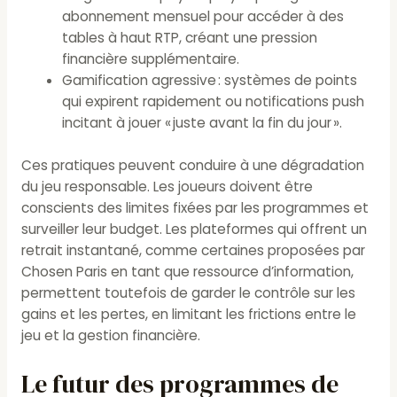
abonnement mensuel pour accéder à des
tables à haut RTP, créant une pression
financière supplémentaire.
Gamification agressive : systèmes de points
qui expirent rapidement ou notifications push
incitant à jouer « juste avant la fin du jour ».
Ces pratiques peuvent conduire à une dégradation
du jeu responsable. Les joueurs doivent être
conscients des limites fixées par les programmes et
surveiller leur budget. Les plateformes qui offrent un
retrait instantané, comme certaines proposées par
Chosen Paris en tant que ressource d’information,
permettent toutefois de garder le contrôle sur les
gains et les pertes, en limitant les frictions entre le
jeu et la gestion financière.
Le futur des programmes de