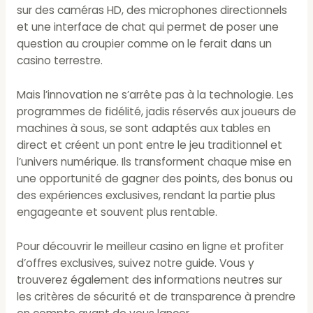
sur des caméras HD, des microphones directionnels
et une interface de chat qui permet de poser une
question au croupier comme on le ferait dans un
casino terrestre.
Mais l’innovation ne s’arrête pas à la technologie. Les
programmes de fidélité, jadis réservés aux joueurs de
machines à sous, se sont adaptés aux tables en
direct et créent un pont entre le jeu traditionnel et
l’univers numérique. Ils transforment chaque mise en
une opportunité de gagner des points, des bonus ou
des expériences exclusives, rendant la partie plus
engageante et souvent plus rentable.
Pour découvrir le
meilleur casino en ligne
et profiter
d’offres exclusives, suivez notre guide. Vous y
trouverez également des informations neutres sur
les critères de sécurité et de transparence à prendre