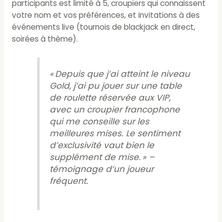
participants est limité à 5, croupiers qui connaissent
votre nom et vos préférences, et invitations à des
événements live (tournois de blackjack en direct,
soirées à thème).
« Depuis que j’ai atteint le niveau
Gold, j’ai pu jouer sur une table
de roulette réservée aux VIP,
avec un croupier francophone
qui me conseille sur les
meilleures mises. Le sentiment
d’exclusivité vaut bien le
supplément de mise. » –
témoignage d’un joueur
fréquent.