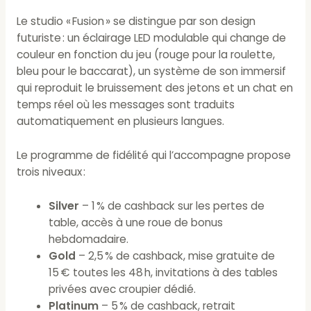
Le studio « Fusion » se distingue par son design
futuriste : un éclairage LED modulable qui change de
couleur en fonction du jeu (rouge pour la roulette,
bleu pour le baccarat), un système de son immersif
qui reproduit le bruissement des jetons et un chat en
temps réel où les messages sont traduits
automatiquement en plusieurs langues.
Le programme de fidélité qui l’accompagne propose
trois niveaux :
Silver
– 1 % de cashback sur les pertes de
table, accès à une roue de bonus
hebdomadaire.
Gold
– 2,5 % de cashback, mise gratuite de
15 € toutes les 48 h, invitations à des tables
privées avec croupier dédié.
Platinum
– 5 % de cashback, retrait