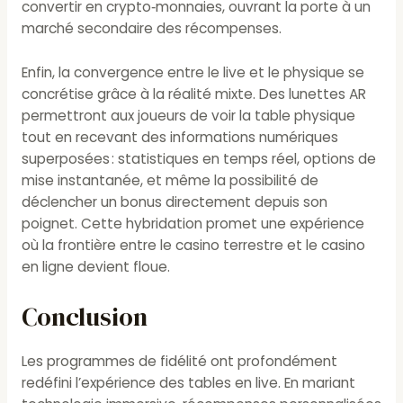
convertir en crypto‑monnaies, ouvrant la porte à un
marché secondaire des récompenses.
Enfin, la convergence entre le live et le physique se
concrétise grâce à la réalité mixte. Des lunettes AR
permettront aux joueurs de voir la table physique
tout en recevant des informations numériques
superposées : statistiques en temps réel, options de
mise instantanée, et même la possibilité de
déclencher un bonus directement depuis son
poignet. Cette hybridation promet une expérience
où la frontière entre le casino terrestre et le casino
en ligne devient floue.
Conclusion
Les programmes de fidélité ont profondément
redéfini l’expérience des tables en live. En mariant