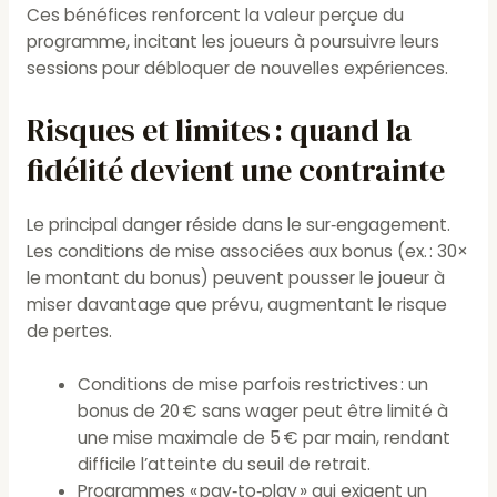
Ces bénéfices renforcent la valeur perçue du
programme, incitant les joueurs à poursuivre leurs
sessions pour débloquer de nouvelles expériences.
Risques et limites : quand la
fidélité devient une contrainte
Le principal danger réside dans le sur‑engagement.
Les conditions de mise associées aux bonus (ex. : 30×
le montant du bonus) peuvent pousser le joueur à
miser davantage que prévu, augmentant le risque
de pertes.
Conditions de mise parfois restrictives : un
bonus de 20 € sans wager peut être limité à
une mise maximale de 5 € par main, rendant
difficile l’atteinte du seuil de retrait.
Programmes « pay‑to‑play » qui exigent un