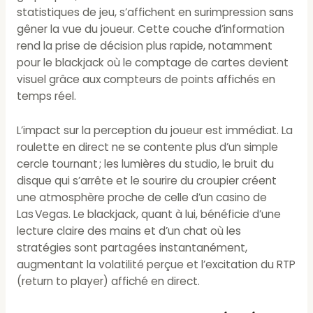
statistiques de jeu, s’affichent en surimpression sans
gêner la vue du joueur. Cette couche d’information
rend la prise de décision plus rapide, notamment
pour le blackjack où le comptage de cartes devient
visuel grâce aux compteurs de points affichés en
temps réel.
L’impact sur la perception du joueur est immédiat. La
roulette en direct ne se contente plus d’un simple
cercle tournant ; les lumières du studio, le bruit du
disque qui s’arrête et le sourire du croupier créent
une atmosphère proche de celle d’un casino de
Las Vegas. Le blackjack, quant à lui, bénéficie d’une
lecture claire des mains et d’un chat où les
stratégies sont partagées instantanément,
augmentant la volatilité perçue et l’excitation du RTP
(return to player) affiché en direct.