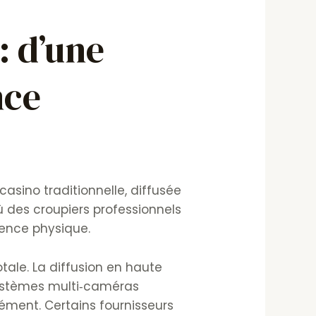
: d’une
nce
asino traditionnelle, diffusée
 des croupiers professionnels
ience physique.
ale. La diffusion en haute
 systèmes multi‑caméras
ément. Certains fournisseurs