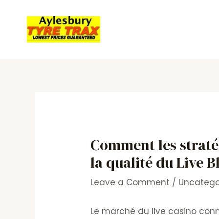
Skip
to
content
Comment les stratég
la qualité du Live 
Leave a Comment
/
Uncatego
Le marché du live casino conn