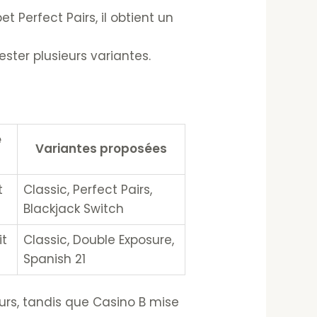
et Perfect Pairs, il obtient un
ester plusieurs variantes.
e
Variantes proposées
t
Classic, Perfect Pairs,
Blackjack Switch
it
Classic, Double Exposure,
Spanish 21
eurs, tandis que Casino B mise