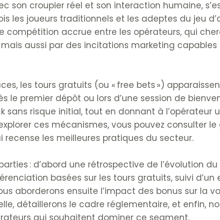
avec son croupier réel et son interaction humaine, s’
ois les joueurs traditionnels et les adeptes du jeu d’
compétition accrue entre les opérateurs, qui cher
 mais aussi par des incitations marketing capables
caces, les tours gratuits (ou « free bets ») apparais
dès le premier dépôt ou lors d’une session de bienve
k sans risque initial, tout en donnant à l’opérateur u
xplorer ces mécanismes, vous pouvez consulter le 
ui recense les meilleures pratiques du secteur.
parties : d’abord une rétrospective de l’évolution du 
érenciation basées sur les tours gratuits, suivi d’u
ous aborderons ensuite l’impact des bonus sur la vol
e, détaillerons le cadre réglementaire, et enfin, n
érateurs qui souhaitent dominer ce segment.