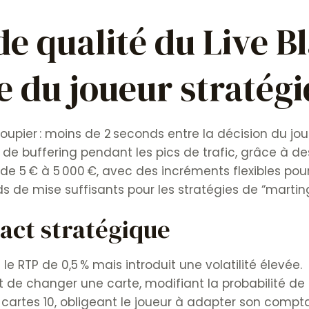
 de qualité du Live 
e du joueur stratég
pier : moins de 2 seconds entre la décision du joue
ce de buffering pendant les pics de trafic, grâce à d
de 5 € à 5 000 €, avec des incréments flexibles pour 
ds de mise suffisants pour les stratégies de “marting
pact stratégique
le RTP de 0,5 % mais introduit une volatilité élevée.
t de changer une carte, modifiant la probabilité de 
s cartes 10, obligeant le joueur à adapter son compt