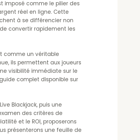
est imposé comme le pilier des
argent réel en ligne. Cette
chent à se différencier non
 de convertir rapidement les
sent comme un véritable
nue, ils permettent aux joueurs
ne visibilité immédiate sur le
guide complet disponible sur
Live Blackjack, puis une
n examen des critères de
atilité et le ROI, proposerons
ous présenterons une feuille de