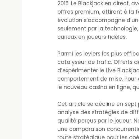
2015. Le Blackjack en direct, 
offres premium, attirant à la f
évolution s’accompagne d’une 
seulement par la technologie,
curieux en joueurs fidèles.
Parmi les leviers les plus effi
catalyseur de trafic. Offerts 
d’expérimenter le Live Blackjac
comportement de mise. Pour e
le
nouveau casino en ligne
, q
Cet article se décline en sept 
analyse des stratégies de diff
qualité perçus par le joueur. N
une comparaison concurrentiell
route stratégique pour les op