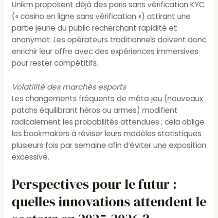
Unikrn proposent déjà des paris sans vérification KYC
(« casino en ligne sans vérification ») attirant une
partie jeune du public recherchant rapidité et
anonymat. Les opérateurs traditionnels doivent donc
enrichir leur offre avec des expériences immersives
pour rester compétitifs.
Volatilité des marchés esports
Les changements fréquents de méta‑jeu (nouveaux
patchs équilibrant héros ou armes) modifient
radicalement les probabilités attendues ; cela oblige
les bookmakers à réviser leurs modèles statistiques
plusieurs fois par semaine afin d’éviter une exposition
excessive.
Perspectives pour le futur :
quelles innovations attendent le