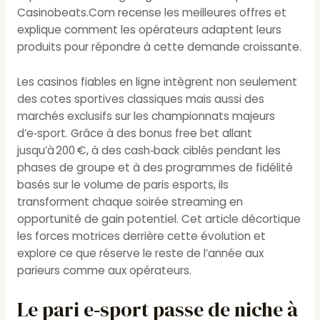
Casinobeats.Com recense les meilleures offres et
explique comment les opérateurs adaptent leurs
produits pour répondre à cette demande croissante.
Les casinos fiables en ligne intègrent non seulement
des cotes sportives classiques mais aussi des
marchés exclusifs sur les championnats majeurs
d’e‑sport. Grâce à des bonus free bet allant
jusqu’à 200 €, à des cash‑back ciblés pendant les
phases de groupe et à des programmes de fidélité
basés sur le volume de paris esports, ils
transforment chaque soirée streaming en
opportunité de gain potentiel. Cet article décortique
les forces motrices derrière cette évolution et
explore ce que réserve le reste de l’année aux
parieurs comme aux opérateurs.
Le pari e‑sport passe de niche à