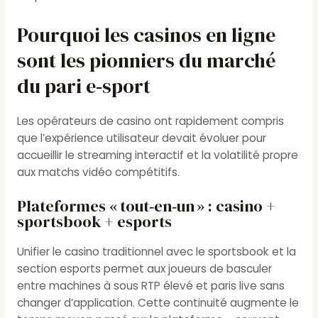
Pourquoi les casinos en ligne
sont les pionniers du marché
du pari e‑sport
Les opérateurs de casino ont rapidement compris
que l’expérience utilisateur devait évoluer pour
accueillir le streaming interactif et la volatilité propre
aux matchs vidéo compétitifs.
Plateformes « tout‑en‑un » : casino +
sportsbook + esports
Unifier le casino traditionnel avec le sportsbook et la
section esports permet aux joueurs de basculer
entre machines à sous RTP élevé et paris live sans
changer d’application. Cette continuité augmente le