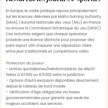
En Europe, le cadre juridique repose principalement
sur les licences délivrées par Malta Gaming Authority
(MGA), l’Autorité Nationale des Jeux (ANJ) en France
ou encore la Commission britannique du Jeu (UKGC).
Ces autorités exigent que chaque opérateur
possède une licence distincte pour proposer des
paris esport afin d’assurer une séparation claire
entre jeux traditionnels et compétitions vidéo.
Protection du joueur
– Limites quotidiennes/hebdomadaires de dépôt
fixées à €1 000 ou €5 000 selon la juridiction
– Options d’auto‑exclusion disponibles directement
depuis le tableau de bord mobile
– Vérification d’âge obligatoire via bases
gouvernementales pour garantir que seuls les
majeurs accèdent aux services