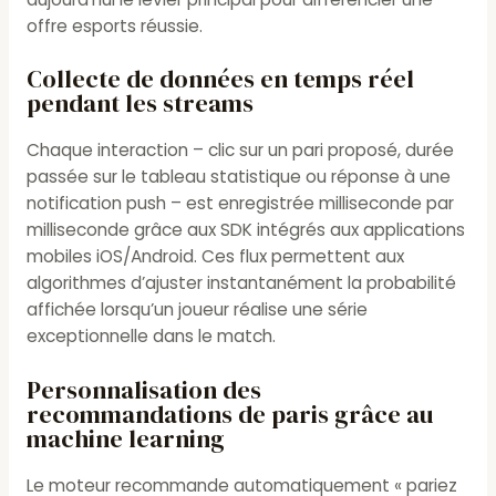
offre esports réussie.
Collecte de données en temps réel
pendant les streams
Chaque interaction – clic sur un pari proposé, durée
passée sur le tableau statistique ou réponse à une
notification push – est enregistrée milliseconde par
milliseconde grâce aux SDK intégrés aux applications
mobiles iOS/Android. Ces flux permettent aux
algorithmes d’ajuster instantanément la probabilité
affichée lorsqu’un joueur réalise une série
exceptionnelle dans le match.
Personnalisation des
recommandations de paris grâce au
machine learning
Le moteur recommande automatiquement « pariez