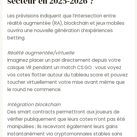
secteur en 2025‑2026 ?
Les prévisions indiquent que l’intersection entre
réalité augmentée (RA), blockchain et jeux mobiles
ouvrira une nouvelle génération d’expériences
betting.
Réalité augmentée/virtuelle
Imaginez placer un pari directement depuis votre
casque VR pendant un match CS:GO : vous voyez
vos cotes flotter autour du tableau score et pouvez
toucher virtuellement votre mise avant même que
le round ne commence.
Intégration blockchain
Des smart contracts permettront aux joueurs de
vérifier publiquement que leurs cotes n’ont pas été
manipulées ; ils recevront également leurs gains
instantanément via cryptomonnaies stables sans