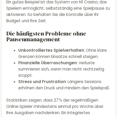
Ein gutes Beispiel ist das System von N1 Casino, das
Spielern ermöglicht, selbstständig eine Spielpause zu
aktivieren. So behalten Sie die Kontrolle über Ihr
Budget und Ihre Zeit.
Die häufigsten Probleme ohne
Pausenmanagement
Unkontrolliertes Spielverhalten
: Ohne klare
Grenzen können Einsätze schnell steigen.
Finanzielle Überraschungen
: Verluste
summieren sich, wenn man nicht rechtzeitig
stoppt.
Stress und Frustration
: Längere Sessions
erhöhen den Druck und mindern den Spielspaß.
Statistiken zeigen, dass 27 % der regelmäßigen
Online‑Spieler mindestens einmal pro Woche über
ihre Ausgaben nachdenken. Ein integriertes