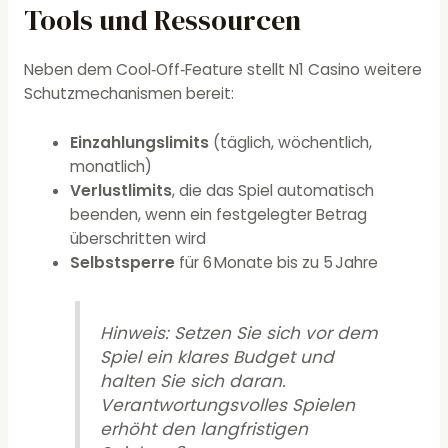
Tools und Ressourcen
Neben dem Cool‑Off‑Feature stellt N1 Casino weitere
Schutzmechanismen bereit:
Einzahlungslimits
(täglich, wöchentlich,
monatlich)
Verlustlimits
, die das Spiel automatisch
beenden, wenn ein festgelegter Betrag
überschritten wird
Selbstsperre
für 6 Monate bis zu 5 Jahre
Hinweis: Setzen Sie sich vor dem
Spiel ein klares Budget und
halten Sie sich daran.
Verantwortungsvolles Spielen
erhöht den langfristigen