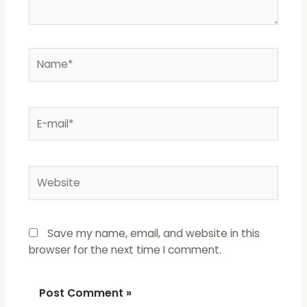
Name*
E-
mail*
Website
Save my name, email, and website in this
browser for the next time I comment.