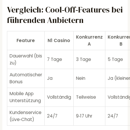
Vergleich: Cool‑Off‑Features bei
führenden Anbietern
Konkurrenz
Konkurre
Feature
N1 Casino
A
B
Dauerwahl (bis
7 Tage
3 Tage
5 Tage
zu)
Automatischer
Ja
Nein
Ja (kleine
Bonus
Mobile App
Vollständig
Teilweise
Vollständi
Unterstützung
Kundenservice
24/7
9‑17 Uhr
24/7
(Live‑Chat)