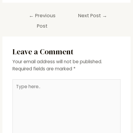
Post
←
Previous
Next Post
→
navigation
Post
Leave a Comment
Your email address will not be published.
Required fields are marked
*
Type
here..